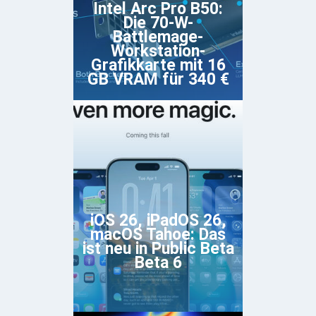
Intel Arc Pro B50:
Die 70-W-
Battlemage-
Workstation-
Grafikkarte mit 16
GB VRAM für 340 €
iOS 26, iPadOS 26,
macOS Tahoe: Das
ist neu in Public Beta
Beta 6