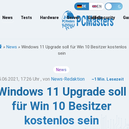
DE
EN
News
Tests
Hardware
Server
Games
IT-Security
Ga
»
News
»
Windows 11 Upgrade soll für Win 10 Besitzer kostenlos
sein
News
5.06.2021, 17:26 Uhr
, von
News-Redaktion
~1 Min. Lesezeit
Windows 11 Upgrade soll
für Win 10 Besitzer
kostenlos sein