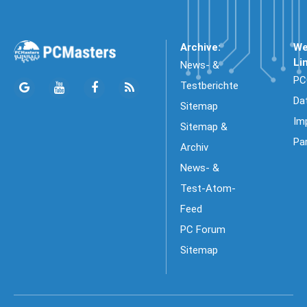
Archive:
We
Li
News- &
PC
Testberichte
Da
Sitemap
Im
Sitemap &
Pa
Archiv
News- &
Test-Atom-
Feed
PC Forum
Sitemap