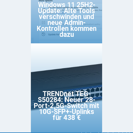
Windows 11 25H2-
Update: Alte Tools
verschwinden und
neue Admin-
Kontrollen kommen
dazu
TRENDnet TEG-
S50284: Neuer 28-
Port-2,5G-Switch mit
10G-SFP+-Uplinks
für 438 €