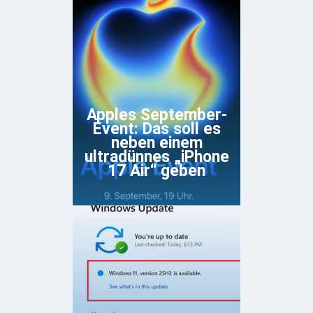
Apples September-
Event: Das soll es
neben einem
ultradünnes „iPhone
17 Air“ geben