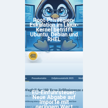
Root-Privilegien-
Eskalation im Linux-
Kernel betrifft
Ubuntu, Debian und
RHEL
EU-Einfuhrsteuer:
Neue Abgabe auf
Importe mit
geringem Wert