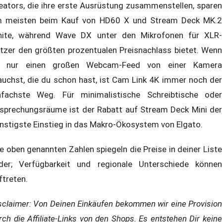
eators, die ihre erste Ausrüstung zusammenstellen, sparen
 meisten beim Kauf von HD60 X und Stream Deck MK.2
ite, während Wave DX unter den Mikrofonen für XLR-
tzer den größten prozentualen Preisnachlass bietet. Wenn
 nur einen großen Webcam-Feed von einer Kamera
auchst, die du schon hast, ist Cam Link 4K immer noch der
nfachste Weg. Für minimalistische Schreibtische oder
sprechungsräume ist der Rabatt auf Stream Deck Mini der
nstigste Einstieg in das Makro-Ökosystem von Elgato.
le oben genannten Zahlen spiegeln die Preise in deiner Liste
der; Verfügbarkeit und regionale Unterschiede können
ftreten.
sclaimer: Von Deinen Einkäufen bekommen wir eine Provision
rch die Affiliate-Links von den Shops. Es entstehen Dir keine