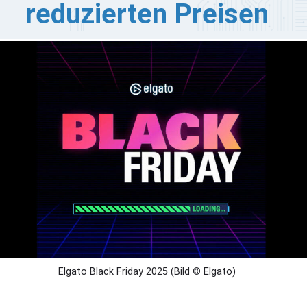
reduzierten Preisen
ch Elgato geht in die Offensive mit seinen Preisen zu
ack Friday für einen Großteil seines Creator-Sortiments.
e Angebote sind in drei Phasen vom 20. November bis
m 1. Dezember erhältlich. Wie gehabt gilt auch hier, dass
le Sonderangebote nur solange der Vorrat reicht gelten
d sich während der Aktion ändern können.
Elgato Black Friday 2025 (Bild © Elgato)