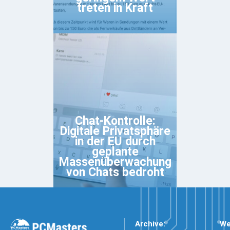
treten in Kraft
Chat-Kontrolle:
Digitale Privatsphäre
in der EU durch
geplante
Massenüberwachung
von Chats bedroht
Archive:
We