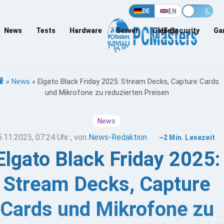
DE
EN
News
Tests
Hardware
Server
Games
IT-Security
Ga
»
News
»
Elgato Black Friday 2025: Stream Decks, Capture Cards
und Mikrofone zu reduzierten Preisen
News
5.11.2025, 07:24 Uhr
, von
News-Redaktion
~2 Min. Lesezeit
Elgato Black Friday 2025:
Stream Decks, Capture
Cards und Mikrofone zu