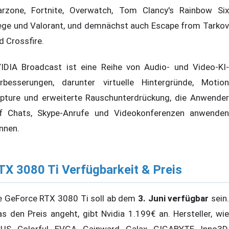
rzone, Fortnite, Overwatch, Tom Clancy's Rainbow Six
ege und Valorant, und demnächst auch Escape from Tarkov
d Crossfire.
IDIA Broadcast ist eine Reihe von Audio- und Video-KI-
rbesserungen, darunter virtuelle Hintergründe, Motion
pture und erweiterte Rauschunterdrückung, die Anwender
f Chats, Skype-Anrufe und Videokonferenzen anwenden
nnen.
TX 3080 Ti Verfügbarkeit & Preis
e GeForce RTX 3080 Ti soll ab dem
3. Juni verfügbar
sein
s den Preis angeht, gibt Nvidia 1.199€ an. Hersteller, wie
US, Colorful, EVGA, Gainward, Galax, GIGABYTE, Inno3D,