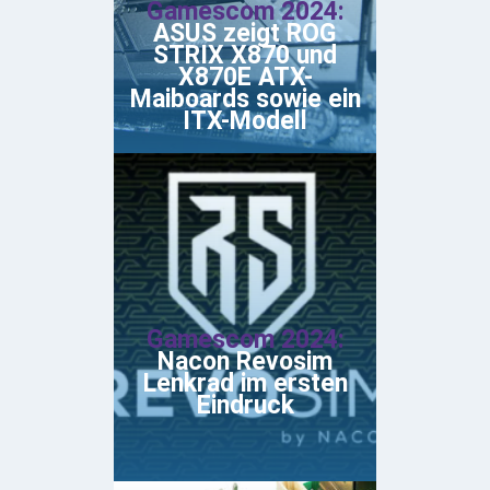
Gamescom 2024:
ASUS zeigt ROG
STRIX X870 und
X870E ATX-
Maiboards sowie ein
ITX-Modell
Gamescom 2024:
Nacon Revosim
Lenkrad im ersten
Eindruck