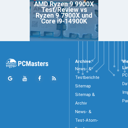
AMD Ryzen 9 9900X
Test/Review vs
Ryzen 9 7900X und
Core i9-14900K
Archive:
We
Li
News- &
PC
Testberichte
Da
Sitemap
Im
Sitemap &
Pa
Archiv
News- &
Test-Atom-