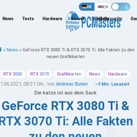
DE
EN
News
Tests
Hardware
Server
Games
IT-Security
Ga
»
News
»
GeForce RTX 3080 Ti & RTX 3070 Ti: Alle Fakten zu den
neuen Grafikkarten
RTX 3080
RTX 3070
Grafikkarten
News
Hardware
1.06.2021, 08:21 Uhr
, von
Andreas Bunen
~3 Min. Lesezeit
Die katze ist aus dem Sack
GeForce RTX 3080 Ti &
RTX 3070 Ti: Alle Fakten
zu den neuen