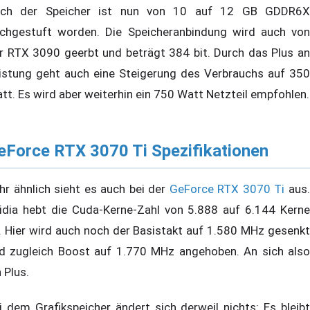
ch der Speicher ist nun von 10 auf 12 GB GDDR6X
chgestuft worden. Die Speicheranbindung wird auch von
r RTX 3090 geerbt und beträgt 384 bit. Durch das Plus an
istung geht auch eine Steigerung des Verbrauchs auf 350
tt. Es wird aber weiterhin ein 750 Watt Netzteil empfohlen.
eForce RTX 3070 Ti Spezifikationen
hr ähnlich sieht es auch bei der
GeForce RTX 3070 Ti
aus
idia hebt die Cuda-Kerne-Zahl von 5.888 auf 6.144 Kerne
. Hier wird auch noch der Basistakt auf 1.580 MHz gesenkt
d zugleich Boost auf 1.770 MHz angehoben. An sich also
n Plus.
i dem Grafikspeicher ändert sich derweil nichts: Es bleibt