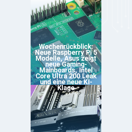
Wochenrückblick:
Neue Raspberry Pi 5
Modelle, Asus zeigt
neue Gaming-
Mainboards, Intel
Core Ultra 200 Leak
und eine neue KI-
Klage