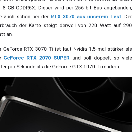
i 8 GB GDDR6X. Dieser wird per 256-bit Bus angebunden,
e auch schon bei der
RTX 3070 aus unserem Test
. De
rbrauch der Karte steigt derweil von 220 Watt auf 290
tt an.
e GeForce RTX 3070 Ti ist laut Nvidia 1,5-mal stärker als
ie
GeForce RTX 2070 SUPER
und soll doppelt so viel
lder pro Sekunde als die GeForce GTX 1070 Ti rendern.