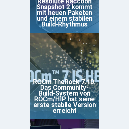
Resolute Raccoon
Snapshot 2 kommt
mit neuen Paketen
und einem stabilen
Build-Rhythmus
ROCm TheRock 7.10:
Das Community-
Build-System von
ROCm/HIP hat seine
erste stabile Version
erreicht