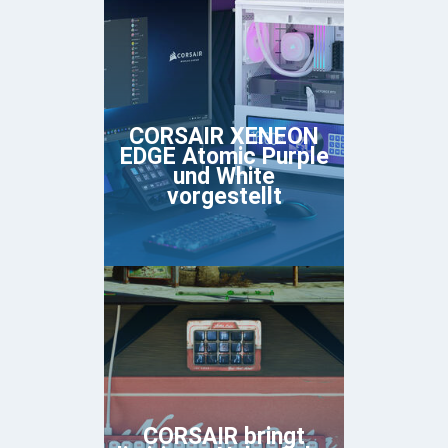
CORSAIR XENEON
EDGE Atomic Purple
und White
vorgestellt
CORSAIR bringt