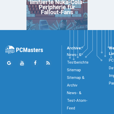
limitierte Nuka-Cola-
Peripherie für
Fallout-Fans
Archive:
We
Li
News- &
PC
Testberichte
Da
Sitemap
Im
Sitemap &
Pa
Archiv
News- &
Test-Atom-
Feed