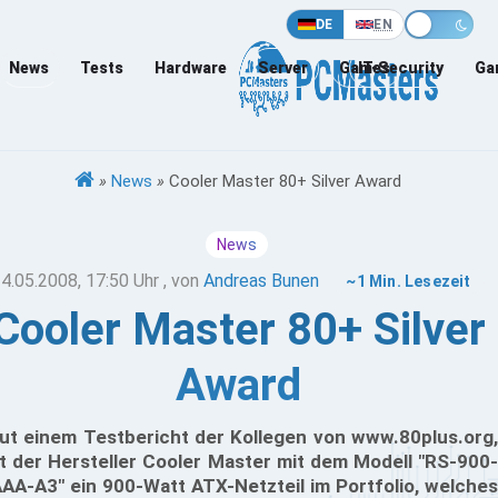
DE
EN
News
Tests
Hardware
Server
Games
IT-Security
Ga
»
News
»
Cooler Master 80+ Silver Award
News
4.05.2008, 17:50 Uhr
, von
Andreas Bunen
~1 Min. Lesezeit
Cooler Master 80+ Silver
Award
ut einem Testbericht der Kollegen von www.80plus.org,
t der Hersteller Cooler Master mit dem Modell "RS-900-
AA-A3" ein 900-Watt ATX-Netzteil im Portfolio, welches