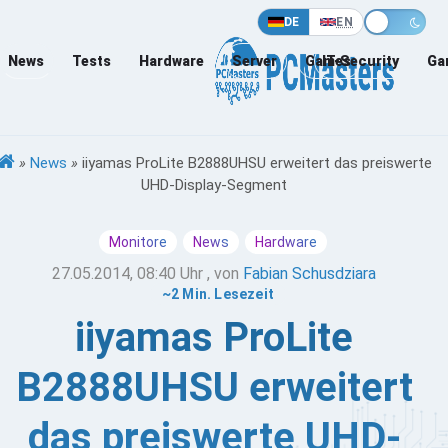
DE
EN
News
Tests
Hardware
Server
Games
IT-Security
Ga
»
News
»
iiyamas ProLite B2888UHSU erweitert das preiswerte
UHD-Display-Segment
Monitore
News
Hardware
27.05.2014, 08:40 Uhr
, von
Fabian Schusdziara
~2 Min. Lesezeit
iiyamas ProLite
B2888UHSU erweitert
das preiswerte UHD-