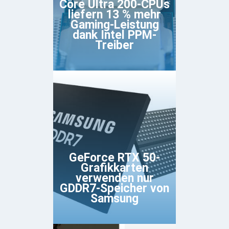
Core Ultra 200-CPUs
liefern 13 % mehr
Gaming-Leistung
dank Intel PPM-
Treiber
GeForce RTX 50-
Grafikkarten
verwenden nur
GDDR7-Speicher von
Samsung