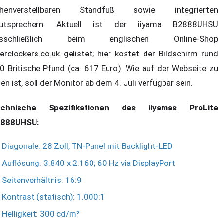
öhenverstellbaren Standfuß sowie integrierten
utsprechern. Aktuell ist der iiyama B2888UHSU
usschließlich beim englischen Online-Shop
erclockers.co.uk gelistet; hier kostet der Bildschirm rund
0 Britische Pfund (ca. 617 Euro). Wie auf der Webseite zu
sen ist, soll der Monitor ab dem 4. Juli verfügbar sein.
echnische Spezifikationen des iiyamas ProLite
888UHSU:
Diagonale: 28 Zoll, TN-Panel mit Backlight-LED
Auflösung: 3.840 x 2.160; 60 Hz via DisplayPort
Seitenverhältnis: 16:9
Kontrast (statisch): 1.000:1
Helligkeit: 300 cd/m²