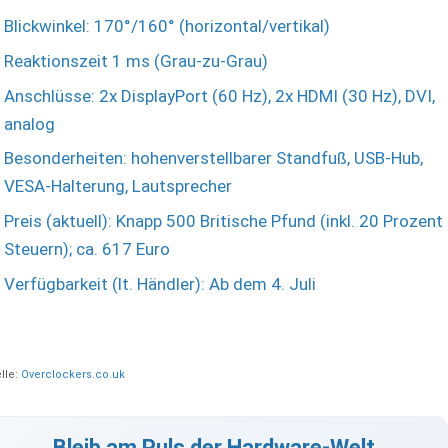
Blickwinkel: 170°/160° (horizontal/vertikal)
Reaktionszeit 1 ms (Grau-zu-Grau)
Anschlüsse: 2x DisplayPort (60 Hz), 2x HDMI (30 Hz), DVI,
analog
Besonderheiten: hohenverstellbarer Standfuß, USB-Hub,
VESA-Halterung, Lautsprecher
Preis (aktuell): Knapp 500 Britische Pfund (inkl. 20 Prozent
Steuern); ca. 617 Euro
Verfügbarkeit (lt. Händler): Ab dem 4. Juli
lle:
Overclockers.co.uk
Bleib am Puls der Hardware-Welt