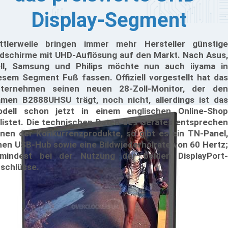
Display-Segment
ttlerweile bringen immer mehr Hersteller günstige
ldschirme mit UHD-Auflösung auf den Markt. Nach Asus,
ll, Samsung und Philips möchte nun auch iiyama in
esem Segment Fuß fassen. Offiziell vorgestellt hat das
ternehmen seinen neuen 28-Zoll-Monitor, der den
men B2888UHSU trägt, noch nicht, allerdings ist das
dell schon jetzt in einem englischen Online-Shop
listet. Die technischen Daten des Gerätes entsprechen
nen der Konkurrenzprodukte, so gibt es ein TN-Panel,
nen USB-Hub sowie eine Bildwiederholrate von 60 Hertz;
mindest bei der Nutzung der beiden DisplayPort-
schlüsse.