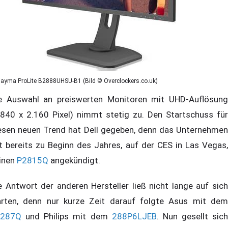
iiayma ProLite B2888UHSU-B1 (Bild © Overclockers.co.uk)
e Auswahl an preiswerten Monitoren mit UHD-Auflösung
.840 x 2.160 Pixel) nimmt stetig zu. Den Startschuss für
esen neuen Trend hat Dell gegeben, denn das Unternehmen
t bereits zu Beginn des Jahres, auf der CES in Las Vegas,
inen
P2815Q
angekündigt.
e Antwort der anderen Hersteller ließ nicht lange auf sich
rten, denn nur kurze Zeit darauf folgte Asus mit dem
B287Q
und Philips mit dem
288P6LJEB
. Nun gesellt sich