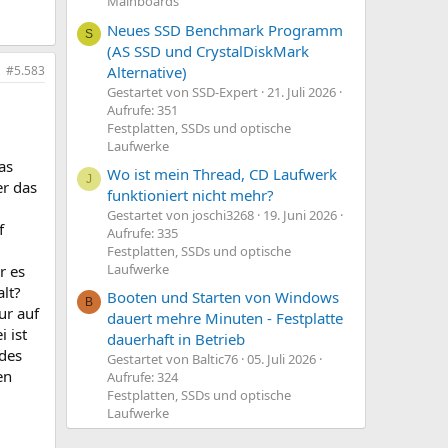
Mainboards
Neues SSD Benchmark Programm
S
(AS SSD und CrystalDiskMark
Alternative)
#5.583
Gestartet von SSD-Expert
21. Juli 2026
Aufrufe: 351
Festplatten, SSDs und optische
Laufwerke
as
Wo ist mein Thread, CD Laufwerk
J
er das
funktioniert nicht mehr?
Gestartet von joschi3268
19. Juni 2026
f
Aufrufe: 335
Festplatten, SSDs und optische
Laufwerke
r es
lt?
Booten und Starten von Windows
B
ur auf
dauert mehre Minuten - Festplatte
 ist
dauerhaft in Betrieb
 des
Gestartet von Baltic76
05. Juli 2026
en
Aufrufe: 324
Festplatten, SSDs und optische
Laufwerke