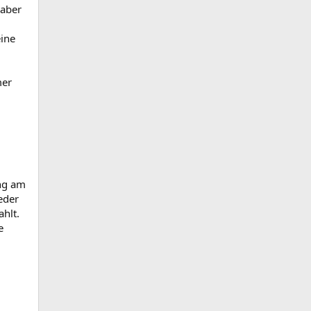
 aber
eine
mer
ung am
eder
hlt.
e