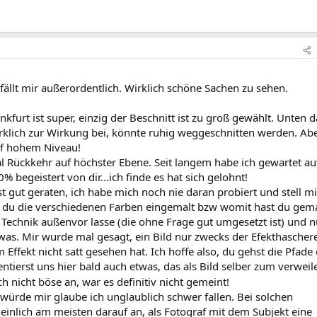
fällt mir außerordentlich. Wirklich schöne Sachen zu sehen.
nkfurt ist super, einzig der Beschnitt ist zu groß gewählt. Unten d
rklich zur Wirkung bei, könnte ruhig weggeschnitten werden. Ab
f hohem Niveau!
l Rückkehr auf höchster Ebene. Seit langem habe ich gewartet au
begeistert von dir...ich finde es hat sich gelohnt!
ist gut geraten, ich habe mich noch nie daran probiert und stell mi
st du die verschiedenen Farben eingemalt bzw womit hast du gema
e Technik außenvor lasse (die ohne Frage gut umgesetzt ist) und n
twas. Mir wurde mal gesagt, ein Bild nur zwecks der Efekthascherei
ffekt nicht satt gesehen hat. Ich hoffe also, du gehst die Pfade
ntierst uns hier bald auch etwas, das als Bild selber zum verweil
ich nicht böse an, war es definitiv nicht gemeint!
 würde mir glaube ich unglaublich schwer fallen. Bei solchen
lich am meisten darauf an, als Fotograf mit dem Subjekt eine