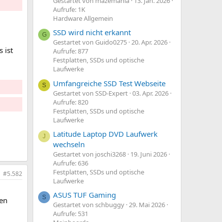
Gestartet von mazemania
13. Jan. 2026
Aufrufe: 1K
Hardware Allgemein
SSD wird nicht erkannt
G
Gestartet von Guido0275
20. Apr. 2026
 ist
Aufrufe: 877
Festplatten, SSDs und optische
Laufwerke
Umfangreiche SSD Test Webseite
S
Gestartet von SSD-Expert
03. Apr. 2026
Aufrufe: 820
Festplatten, SSDs und optische
Laufwerke
Latitude Laptop DVD Laufwerk
J
wechseln
Gestartet von joschi3268
19. Juni 2026
Aufrufe: 636
Festplatten, SSDs und optische
#5.582
Laufwerke
ASUS TUF Gaming
S
ken
Gestartet von schbuggy
29. Mai 2026
Aufrufe: 531