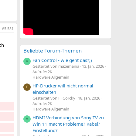
#5.581
ch
Beliebte Forum-Themen
Fan Control - wie geht das?;)
M
Gestartet von mazemania
13. Jan. 2026
Aufrufe: 2K
Hardware Allgemein
HP-Drucker will nicht normal
F
einschalten
Gestartet von FFGorcky
18. Jan. 2026
Aufrufe: 2K
Hardware Allgemein
HDMI Verbindung von Sony TV zu
M
Win 11 macht Probleme? Kabel?
Einstellung?