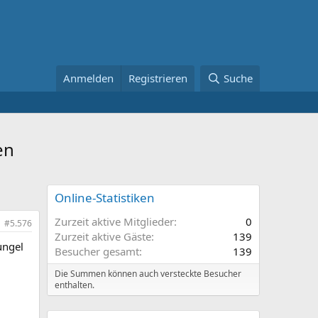
Anmelden
Registrieren
Suche
en
Online-Statistiken
Zurzeit aktive Mitglieder
0
#5.576
Zurzeit aktive Gäste
139
ungel
Besucher gesamt
139
Die Summen können auch versteckte Besucher
enthalten.