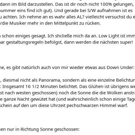
 dann im Bild darzustellen. Das ist dir noch nicht 100% gelungen,
nummer eins find ich gut). Und gerade bei S/W aufnahmen ist es
u achten. Ich nehme an es wahr alles AL? vielleicht versuchst du 
/die Musiker mehr in den Mittelpunkt zu rücken.
 schon einiges gesagt. Ich shcließe mich da an. Low Light ist im
ar gestaltungsregeln befolgst, dann werden die nächsten super!
he, es gibt natürlich auch von mir wieder etwas aus Down Under:
l, diesmal nicht als Panorama, sondern als eine einzelne Belicht
 Insgesamt 16 1/2 Minuten belichtet. Das Glühen ist übrigens w
ist nach westen geschossen) noch die Sonne die die Wolken anstra
 die ganze Nacht gewütet hat (und wahrscheinlich schon einige Tag
 schein auf den um diese Uhrzeit pechschwarzen Himmel warf.
sen nur in Richtung Sonne geschossen: