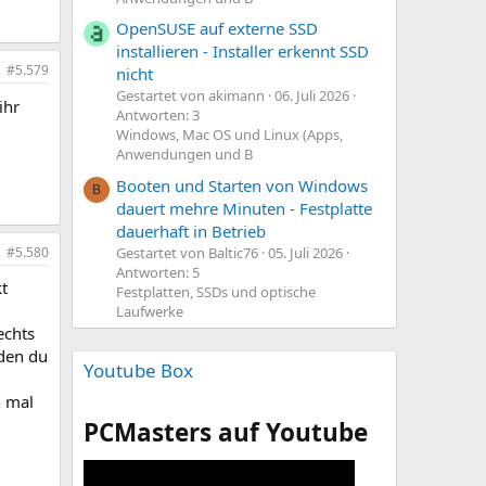
OpenSUSE auf externe SSD
installieren - Installer erkennt SSD
#5.579
nicht
Gestartet von akimann
06. Juli 2026
ihr
Antworten: 3
Windows, Mac OS und Linux (Apps,
Anwendungen und B
Booten und Starten von Windows
B
dauert mehre Minuten - Festplatte
dauerhaft in Betrieb
Gestartet von Baltic76
05. Juli 2026
#5.580
Antworten: 5
kt
Festplatten, SSDs und optische
Laufwerke
echts
 den du
Youtube Box
h mal
PCMasters auf Youtube