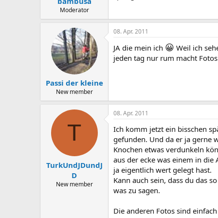
bambusa
Moderator
08. Apr. 2011
😀
JA die mein ich
Weil ich seh
jeden tag nur rum macht Fotos
Passi der kleine
New member
08. Apr. 2011
T
Ich komm jetzt ein bisschen spä
gefunden. Und da er ja gerne wi
Knochen etwas verdunkeln könne
aus der ecke was einem in die A
TurkUndJDundJ
ja eigentlich wert gelegt hast.
D
Kann auch sein, dass du das so 
New member
was zu sagen.
Die anderen Fotos sind einfach