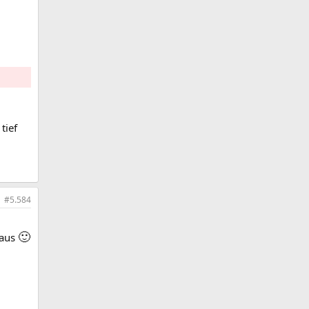
tief
#5.584
🙂
 aus