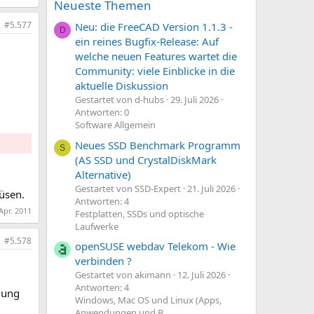
Neueste Themen
#5.577
Neu: die FreeCAD Version 1.1.3 -
D
ein reines Bugfix-Release: Auf
welche neuen Features wartet die
Community: viele Einblicke in die
aktuelle Diskussion
Gestartet von d-hubs
29. Juli 2026
Antworten: 0
Software Allgemein
Neues SSD Benchmark Programm
S
(AS SSD und CrystalDiskMark
Alternative)
Gestartet von SSD-Expert
21. Juli 2026
üsen.
Antworten: 4
Apr. 2011
Festplatten, SSDs und optische
Laufwerke
#5.578
openSUSE webdav Telekom - Wie
verbinden ?
Gestartet von akimann
12. Juli 2026
Antworten: 4
dung
Windows, Mac OS und Linux (Apps,
Anwendungen und B