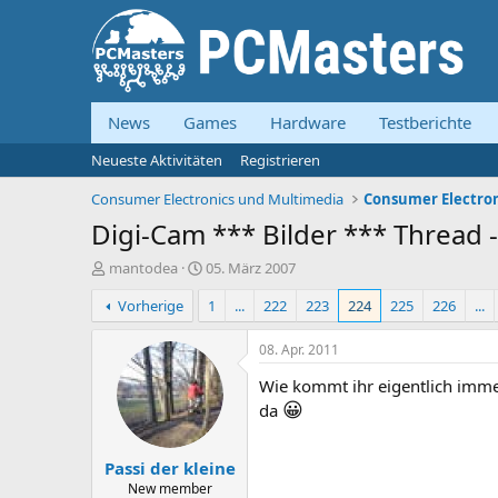
News
Games
Hardware
Testberichte
Neueste Aktivitäten
Registrieren
Consumer Electronics und Multimedia
Consumer Electron
Digi-Cam *** Bilder *** Threa
E
E
mantodea
05. März 2007
r
r
Vorherige
1
...
222
223
224
225
226
...
s
s
t
t
e
e
08. Apr. 2011
l
l
Wie kommt ihr eigentlich imme
l
l
😀
e
t
da
r
a
m
Passi der kleine
New member