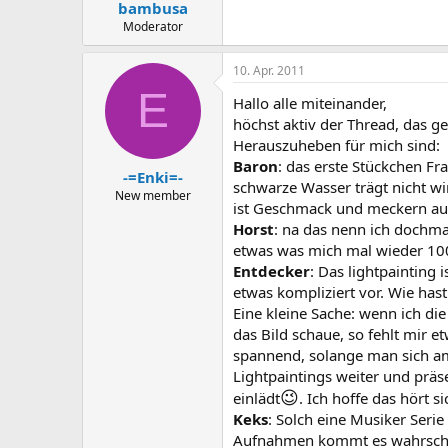
bambusa
Moderator
10. Apr. 2011
E
Hallo alle miteinander,
höchst aktiv der Thread, das ge
Herauszuheben für mich sind:
Baron
: das erste Stückchen Fra
-=Enki=-
schwarze Wasser trägt nicht wi
New member
ist Geschmack und meckern au
Horst
: na das nenn ich dochma
etwas was mich mal wieder 100% 
Entdecker
: Das lightpainting 
etwas kompliziert vor. Wie ha
Eine kleine Sache: wenn ich di
das Bild schaue, so fehlt mir e
spannend, solange man sich am E
Lightpaintings weiter und präse
😉
einlädt
. Ich hoffe das hört s
Keks
: Solch eine Musiker Serie
Aufnahmen kommt es wahrschein