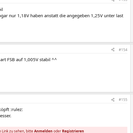
il
ogar nur 1,18V haben anstatt die angegeben 1,25V unter last
#154
rt FSB auf 1,005V stabil ^^
#155
pft :rulez:
esser.
 Link zu sehen, bitte
Anmelden
oder
Registrieren