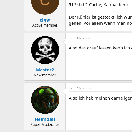
C
512kb L2 Cache, Katmai Kern.
Der Kühler ist gesteckt, ich w
cl4w
gehen, vor allem wenn man noc
Active member
12. Sep. 2008
Also das drauf lassen kann ich
Master2
New member
12. Sep. 2008
Also ich hab meinen damalig
Heimdall
Super-Moderator