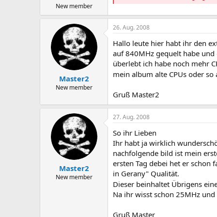
New member
26. Aug. 2008
Hallo leute hier habt ihr de
auf 840MHz gequelt habe und e
überlebt ich habe noch mehr CP
mein album alte CPUs oder so an
Master2
New member
Gruß Master2
27. Aug. 2008
So ihr Lieben
Ihr habt ja wirklich wundersch
nachfolgende bild ist mein erst
ersten Tag debei het er schon 
Master2
in Gerany" Qualität.
New member
Dieser beinhaltet Übrigens ei
Na ihr wisst schon 25MHz und s
Gruß Master