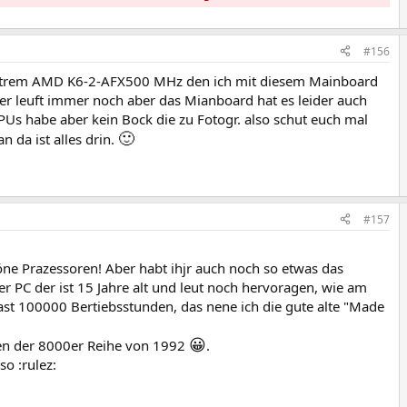
#156
n extrem AMD K6-2-AFX500 MHz den ich mit diesem Mainboard
r leuft immer noch aber das Mianboard hat es leider auch
Us habe aber kein Bock die zu Fotogr. also schut euch mal
🙂
 da ist alles drin.
#157
öne Prazessoren! Aber habt ihjr auch noch so etwas das
er PC der ist 15 Jahre alt und leut noch hervoragen, wie am
fast 100000 Bertiebsstunden, das nene ich die gute alte "Made
😀
nen der 8000er Reihe von 1992
.
o :rulez: