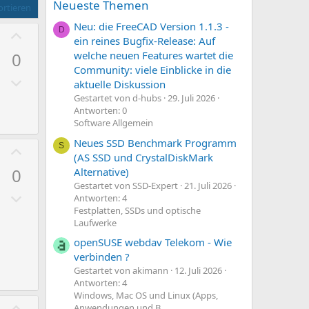
Neueste Themen
rtieren
Neu: die FreeCAD Version 1.1.3 -
P
D
ein reines Bugfix-Release: Auf
o
0
welche neuen Features wartet die
s
Community: viele Einblicke in die
N
i
aktuelle Diskussion
e
t
Gestartet von d-hubs
29. Juli 2026
g
Antworten: 0
i
Software Allgemein
a
v
Neues SSD Benchmark Programm
t
e
P
S
(AS SSD und CrystalDiskMark
i
S
o
0
Alternative)
v
t
s
Gestartet von SSD-Expert
21. Juli 2026
e
N
i
i
Antworten: 4
S
e
Festplatten, SSDs und optische
m
t
Laufwerke
t
g
m
i
openSUSE webdav Telekom - Wie
i
a
e
v
verbinden ?
m
t
e
Gestartet von akimann
12. Juli 2026
m
i
S
Antworten: 4
e
v
t
Windows, Mac OS und Linux (Apps,
P
Anwendungen und B