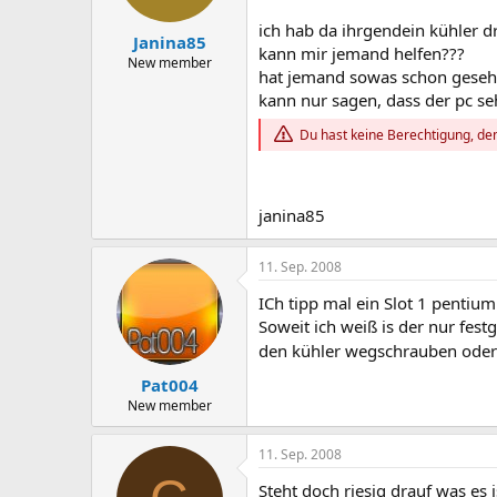
ich hab da ihrgendein kühler d
Janina85
kann mir jemand helfen???
New member
hat jemand sowas schon gese
kann nur sagen, dass der pc seh
Du hast keine Berechtigung, den
janina85
11. Sep. 2008
ICh tipp mal ein Slot 1 pentium
Soweit ich weiß is der nur fe
den kühler wegschrauben ode
Pat004
New member
11. Sep. 2008
Steht doch riesig drauf was e