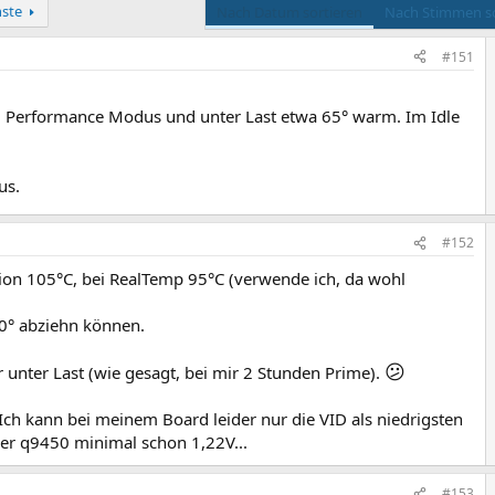
ste
Nach Datum sortieren
Nach Stimmen so
#151
m Performance Modus und unter Last etwa 65° warm. Im Idle
us.
#152
tion 105°C, bei RealTemp 95°C (verwende ich, da wohl
10° abziehn können.
😕
r unter Last (wie gesagt, bei mir 2 Stunden Prime).
 Ich kann bei meinem Board leider nur die VID als niedrigsten
er q9450 minimal schon 1,22V...
#153