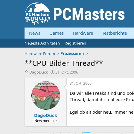
News
Games
Hardware
Testberichte
Neueste Aktivitäten
Registrieren
Hardware Forum
Prozessoren
**CPU-Bilder-Thread**
E
E
DagoDuck
31. Okt. 2006
r
r
s
s
31. Okt. 2006
t
t
Da wir alle Freaks sind und bol
e
e
l
l
Thread, damit ihr mal eure Proz
l
l
e
t
Egal ob alt oder neu, immer he
DagoDuck
r
a
m
New member