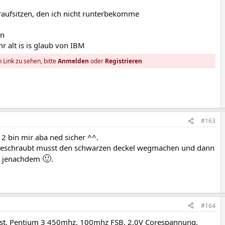
raufsitzen, den ich nicht runterbekomme
hn
r alt is is glaub von IBM
 Link zu sehen, bitte
Anmelden
oder
Registrieren
#163
 2 bin mir aba ned sicher ^^.
stgeschraubt musst den schwarzen deckel wegmachen und dann
🙂
r jenachdem
.
#164
s ist. Pentium 3 450mhz, 100mhz FSB, 2,0V Corespannung,