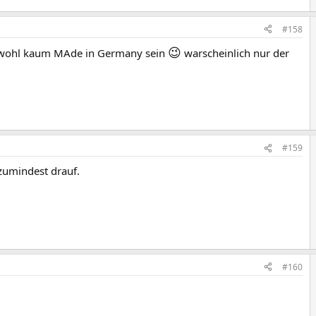
#158
😉
 wohl kaum MAde in Germany sein
warscheinlich nur der
#159
zumindest drauf.
#160