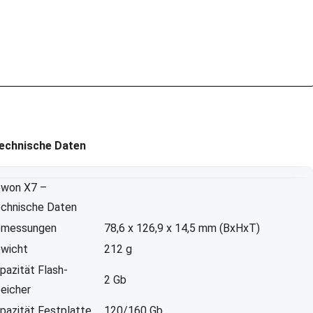
echnische Daten
won X7 –
chnische Daten
messungen
78,6 x 126,9 x 14,5 mm (BxHxT)
wicht
212 g
pazität Flash-
2 Gb
eicher
pazität Festplatte
120/160 Gb