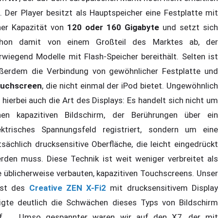
t. Der Player besitzt als Hauptspeicher eine Festplatte mit
ner Kapazität von
120 oder 160 Gigabyte
und setzt sich
hon damit von einem Großteil des Marktes ab, der
rwiegend Modelle mit Flash-Speicher bereithält. Selten ist
ßerdem die Verbindung von gewöhnlicher Festplatte und
uchscreen
, die nicht einmal der iPod bietet. Ungewöhnlich
t hierbei auch die Art des Displays: Es handelt sich nicht um
nen kapazitiven Bildschirm, der Berührungen über ein
ektrisches Spannungsfeld registriert, sondern um eine
tsächlich drucksensitive Oberfläche, die leicht eingedrückt
rden muss. Diese Technik ist weit weniger verbreitet als
e üblicherweise verbauten, kapazitiven Touchscreens. Unser
st des
Creative ZEN X-Fi2
mit drucksensitivem Displa
igte deutlich die Schwächen dieses Typs von Bildschirm
f. Umso gespannter waren wir auf den X7, der mit