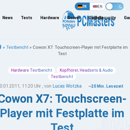
DE
EN
News
Tests
Hardware
Server
Games
IT-Security
Ga
»
Testbericht
»
Cowon X7: Touchscreen-Player mit Festplatte im
Test
Hardware Testbericht
Kopfhörer, Headsets & Audio
Testbericht
0.01.2011, 11:20 Uhr
, von
Lucas Wotzka
~20 Min. Lesezeit
Cowon X7: Touchscreen-
Player mit Festplatte im
Test