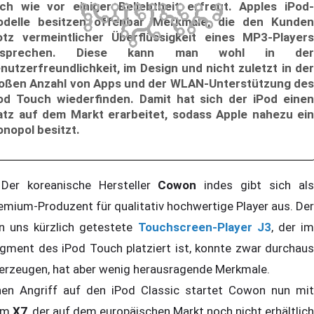
ch wie vor einiger Beliebtheit erfreut. Apples iPod-
delle besitzen offenbar Merkmale, die den Kunden
otz vermeintlicher Überflüssigkeit eines MP3-Players
nsprechen. Diese kann man wohl in der
nutzerfreundlichkeit, im Design und nicht zuletzt in der
oßen Anzahl von Apps und der WLAN-Unterstützung des
od Touch wiederfinden. Damit hat sich der iPod einen
atz auf dem Markt erarbeitet, sodass Apple nahezu ein
nopol besitzt.
r koreanische Hersteller
Cowon
indes gibt sich al
emium-Produzent für qualitativ hochwertige Player aus. Der
n uns kürzlich getestete
Touchscreen-Player J3
, der i
gment des iPod Touch platziert ist, konnte zwar durchaus
erzeugen, hat aber wenig herausragende Merkmale.
nen Angriff auf den iPod Classic startet Cowon nun mit
em
X7
, der auf dem europäischen Markt noch nicht erhältlich