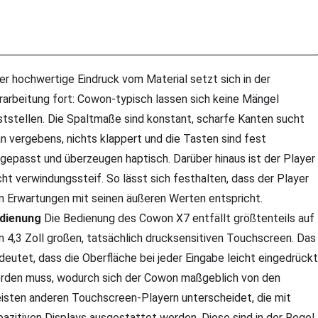
r hochwertige Eindruck vom Material setzt sich in der
rarbeitung fort: Cowon-typisch lassen sich keine Mängel
ststellen. Die Spaltmaße sind konstant, scharfe Kanten sucht
n vergebens, nichts klappert und die Tasten sind fest
ngepasst und überzeugen haptisch. Darüber hinaus ist der Player
cht verwindungssteif. So lässt sich festhalten, dass der Player
n Erwartungen mit seinen äußeren Werten entspricht.
dienung
Die Bedienung des Cowon X7 entfällt größtenteils auf
n 4,3 Zoll großen, tatsächlich drucksensitiven Touchscreen. Das
deutet, dass die Oberfläche bei jeder Eingabe leicht eingedrückt
rden muss, wodurch sich der Cowon maßgeblich von den
isten anderen Touchscreen-Playern unterscheidet, die mit
pazitiven Displays ausgestattet werden. Diese sind in der Regel