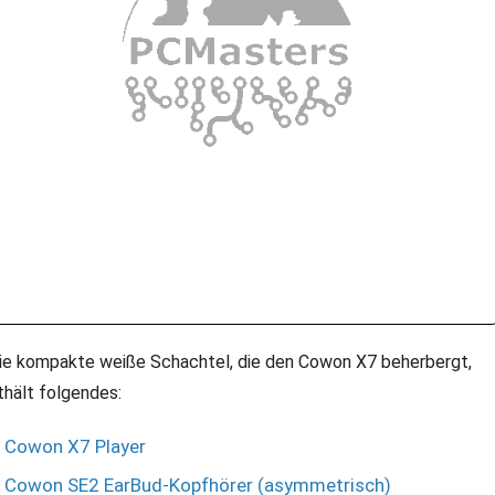
e kompakte weiße Schachtel, die den Cowon X7 beherbergt,
thält folgendes:
Cowon X7 Player
Cowon SE2 EarBud-Kopfhörer (asymmetrisch)