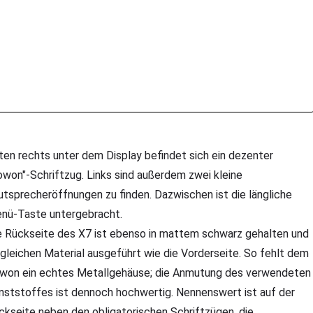
ten rechts unter dem Display befindet sich ein dezenter
owon"-Schriftzug. Links sind außerdem zwei kleine
utsprecheröffnungen zu finden. Dazwischen ist die längliche
nü-Taste untergebracht.
e Rückseite des X7 ist ebenso in mattem schwarz gehalten und
 gleichen Material ausgeführt wie die Vorderseite. So fehlt dem
won ein echtes Metallgehäuse; die Anmutung des verwendeten
nststoffes ist dennoch hochwertig. Nennenswert ist auf der
ckseite neben den obligatorischen Schriftzügen, die