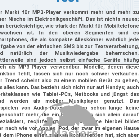
r Markt für MP3-Player verkommt mehr und mehr zu
ner Nische im Elektronikgeschäft. Das ist nichts neues;
n berücksichtige, wie stark der Markt für Mobiltelefone
ewachsen ist. In den oberen Segmenten sind es
artphones, die als kompakte Alleskönner wahrlich jede
fgabe von der einfachen SMS bis zur Textverarbeitung,
nd natürlich der Musikwiedergabe beherrschen.
ttlerweile sind jedoch selbst einfache Geräte häufig
ch als MP3-Player verwendbar. Modelle, denen diese
nktion fehlt, lassen sich nur noch schwer verkaufen.
r Trend scheint also zu einem mobilen Gerät zu gehen,
s alles kann. Das bezieht sich nicht nur auf Handys; auch
räteklassen wie Tablet-PCs, Netbooks und jüngst das
ad werden als mobiler Musikplayer genutzt. Das
spielen von Audio-Dateien ist so schon lange keine
genschaft mehr, die ein Produkt, das sich allein darauf
ezialisiert, rechtfertigt. Eine Ausnahme hierbei bildet
er nach wie vor Apples iPod, der zwar im eigenen Hause
t dem iPhone einen starken Konkurrenten hat, sich aber