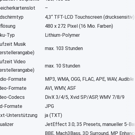
eicherkartenslot
–
ldschirmtyp
4,3“ TFT-LCD Touchscreen (drucksensitiv)
flösung
480 x 272 Pixel (16 Mio. Farben)
ku-Typ
Lithium-Polymer
ufzeit Musik
max. 103 Stunden
erstellerangabe)
ufzeit Video
max. 10 Stunden
erstellerangabe)
dio-Formate
MP3, WMA, OGG, FLAC, APE, WAV, Audible
deo-Formate
AVI, WMV, ASF
deo-Codecs
DivX 3/4/5, Xvid SP/ASP, WMV 7/8/9
ld-Formate
JPG
xt-Unterstützung
ja (TXT)
ualizer
JetEffect 3.0; 35 Presets, manueller 5-B
BBE, Mach3Bass, 3D Surround, MP Enhance