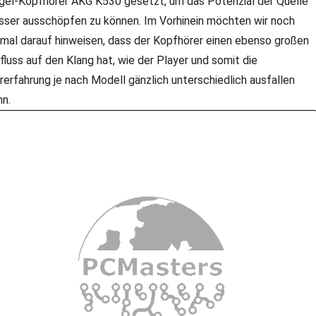
gel-Kopfhörer AKG K530 gesetzt, um das Potenzial der Quelle
sser ausschöpfen zu können. Im Vorhinein möchten wir noch
nmal darauf hinweisen, dass der Kopfhörer einen ebenso großen
nfluss auf den Klang hat, wie der Player und somit die
rerfahrung je nach Modell gänzlich unterschiedlich ausfallen
nn.