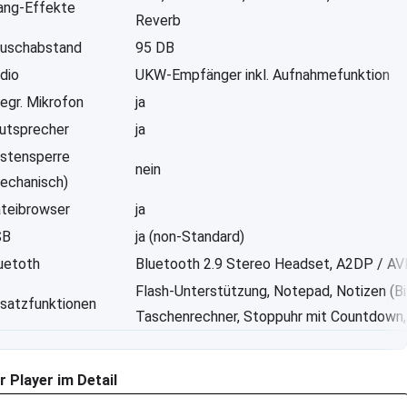
ang-Effekte
Reverb
uschabstand
95 DB
dio
UKW-Empfänger inkl. Aufnahmefunktion
tegr. Mikrofon
ja
utsprecher
ja
stensperre
nein
echanisch)
teibrowser
ja
SB
ja (non-Standard)
uetoth
Bluetooth 2.9 Stereo Headset, A2DP / A
Flash-Unterstützung, Notepad, Notizen (Bi
satzfunktionen
Taschenrechner, Stoppuhr mit Countdown,
r Player im Detail