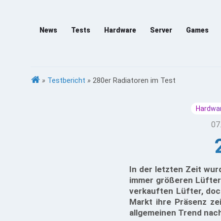
News
Tests
Hardware
Server
Games
»
Testbericht
»
280er Radiatoren im Test
Hardwar
07
In der letzten Zeit wu
immer größeren Lüfter
verkauften Lüfter, do
Markt ihre Präsenz ze
allgemeinen Trend nach