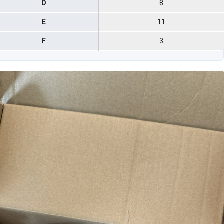
D
8
E
11
F
3