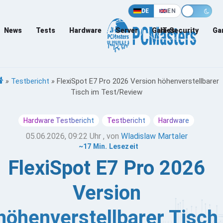
DE
EN
News
Tests
Hardware
Server
Games
IT-Security
Ga
»
Testbericht
»
FlexiSpot E7 Pro 2026 Version höhenverstellbarer
Tisch im Test/Review
Hardware Testbericht
Testbericht
Hardware
05.06.2026, 09:22 Uhr
, von
Wladislaw Martaler
~17 Min. Lesezeit
FlexiSpot E7 Pro 2026
Version
höhenverstellbarer Tisch