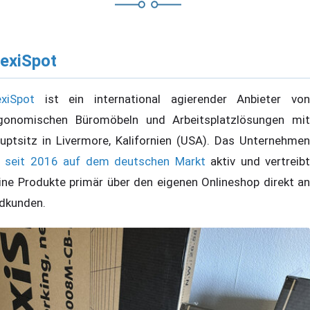
lexiSpot
exiSpot
ist ein international agierender Anbieter von
gonomischen Büromöbeln und Arbeitsplatzlösungen mit
uptsitz in Livermore, Kalifornien (USA). Das Unternehmen
t
seit 2016 auf dem deutschen Markt
aktiv und vertreib
ine Produkte primär über den eigenen Onlineshop direkt an
dkunden.