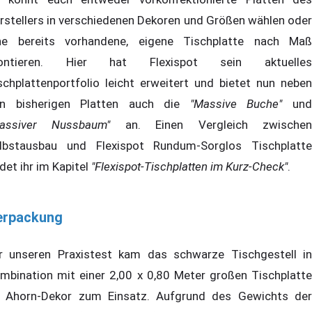
rstellers in verschiedenen Dekoren und Größen wählen oder
ne bereits vorhandene, eigene Tischplatte nach Maß
ontieren. Hier hat Flexispot sein aktuelles
schplattenportfolio leicht erweitert und bietet nun neben
n bisherigen Platten auch die
"Massive Buche"
un
assiver Nussbaum"
an. Einen Vergleich zwische
lbstausbau und Flexispot Rundum-Sorglos Tischplatte
ndet ihr im Kapitel
"Flexispot-Tischplatten im Kurz-Check"
.
erpackung
r unseren Praxistest kam das schwarze Tischgestell in
mbination mit einer 2,00 x 0,80 Meter großen Tischplatte
 Ahorn-Dekor zum Einsatz. Aufgrund des Gewichts der