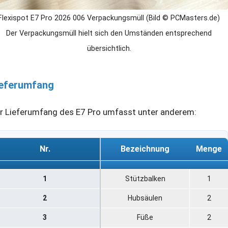
Flexispot E7 Pro 2026 006 Verpackungsmüll (Bild © PCMasters.de)
Der Verpackungsmüll hielt sich den Umständen entsprechend
übersichtlich.
ieferumfang
r Lieferumfang des E7 Pro umfasst unter anderem:
Nr.
Bezeichnung
Menge
Nr.
Bezeichnung
Menge
1
Stützbalken
1
2
Hubsäulen
2
3
Füße
2