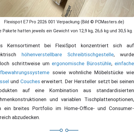
Flexispot E7 Pro 2026 001 Verpackung (Bild © PCMasters.de)
e Pakete hatten jeweils ein Gewicht von 12,9 kg, 26,6 kg und 30,5 kg.
s Kernsortiment bei FlexiSpot konzentriert sich auf
ektrisch
höhenverstellbare Schreibtischgestelle
, wurde
doch schrittweise um
ergonomische Bürostühle
,
einfach
fbewahrungssysteme
sowie wohnliche Möbelstücke wie
ssel
und
Couches
erweitert. Der Hersteller setzt bei seinen
odukten auf eine Kombination aus standardisierten
hmenkonstruktionen und variablen Tischplattenoptionen,
 ein breites Portfolio im Home-Office- und Consumer-
reich abzudecken.