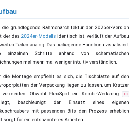
ufbau
 die grundlegende Rahmenarchitektur der 2026er-Version
t der des
2024er-Modells
identisch ist, verläuft der Aufbau
 weiten Teilen analog. Das beiliegende Handbuch visualisiert
e einzelnen Schritte anhand von schematischen
ichnungen mal mehr, mal weniger intuitiv verständlich.
r die Montage empfiehlt es sich, die Tischplatte auf den
yroporplatten der Verpackung liegen zu lassen, um Kratzer
 vermeiden. Obwohl FlexiSpot ein Kombi-Werkzeug
10
ilegt, beschleunigt der Einsatz eines eigenen
kuschraubers mit passenden Bits den Prozess erheblich
d sorgt für ein entspannteres Arbeiten.