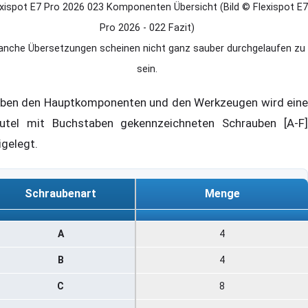
exispot E7 Pro 2026 023 Komponenten Übersicht (Bild © Flexispot E7
Pro 2026 - 022 Fazit)
nche Übersetzungen scheinen nicht ganz sauber durchgelaufen zu
sein.
ben den Hauptkomponenten und den Werkzeugen wird eine
utel mit Buchstaben gekennzeichneten Schrauben [A-F]
igelegt.
Schraubenart
Menge
Schraubenart
Menge
A
4
B
4
C
8