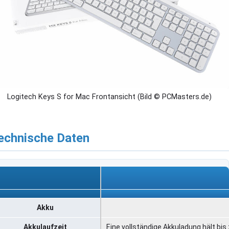
Logitech Keys S for Mac Frontansicht (Bild © PCMasters.de)
echnische Daten
Akku
Akkulaufzeit
Eine vollständige Akkuladung hält bi