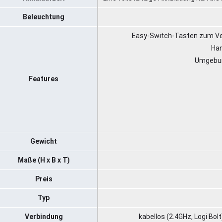
Beleuchtung
Easy-Switch-Tasten zum Ver
Han
Umgebun
Features
Gewicht
Maße (H x B x T)
Preis
Typ
Verbindung
kabellos (2.4GHz, Logi Bo