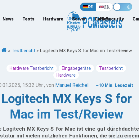
DE
EN
News
Tests
Hardware
Server
Games
IT-Security
Ga
»
Testbericht
»
Logitech MX Keys S for Mac im Test/Review
Hardware Testbericht
Eingabegeräte
Testbericht
Hardware
0.01.2025, 15:32 Uhr
, von
Manuel Reichel
~10 Min. Lesezeit
Logitech MX Keys S for
Mac im Test/Review
e Logitech MX Keys S for Mac ist eine gut durchdachte
statur mit vielen nützlichen Funktionen, die sie zu einem