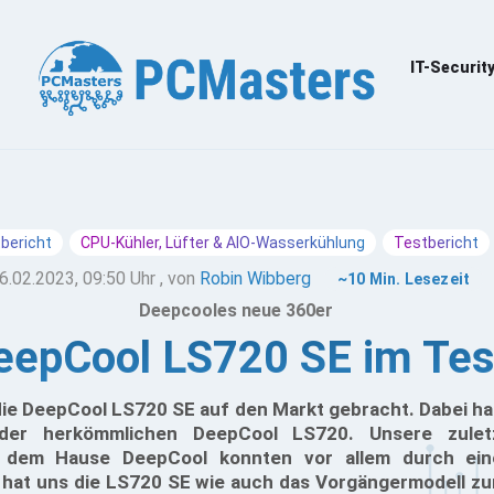
IT-Securit
bericht
CPU-Kühler, Lüfter & AIO-Wasserkühlung
Testbericht
6.02.2023, 09:50 Uhr
, von
Robin Wibberg
~10 Min. Lesezeit
Deepcooles neue 360er
eepCool LS720 SE im Tes
die DeepCool LS720 SE auf den Markt gebracht. Dabei ha
n der herkömmlichen DeepCool LS720. Unsere zulet
 dem Hause DeepCool konnten vor allem durch eine
hat uns die LS720 SE wie auch das Vorgängermodell zur