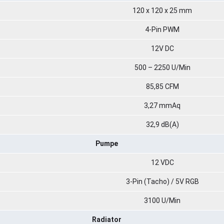
120 x 120 x 25 mm
4-Pin PWM
12V DC
500 – 2250 U/Min
85,85 CFM
3,27 mmAq
32,9 dB(A)
Pumpe
12 VDC
3-Pin (Tacho) / 5V RGB
3100 U/Min
Radiator