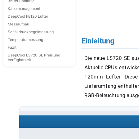
360er Radiator
Kabelmanagement
DeepCool FE120 Lüfter
Messaufbau
Schalldruckpegelmessung
Einleitung
Temperaturmessung
Fazit
DeepCool LS720 SE Preis und
Die neue LS720 SE au
Verfügbarkeit
Aktuelle CPUs entwickel
120mm Lüfter. Diese 
Lieferumfang enthalten.
RGB-Beleuchtung ausgesta