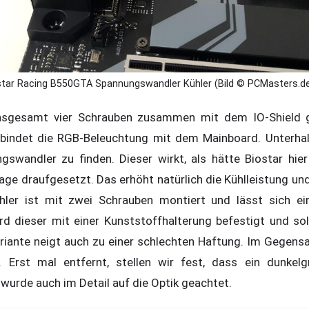
star Racing B550GTA Spannungswandler Kühler (Bild © PCMasters.d
insgesamt vier Schrauben zusammen mit dem IO-Shield ge
erbindet die RGB-Beleuchtung mit dem Mainboard. Unterhal
gswandler zu finden. Dieser wirkt, als hätte Biostar hie
e draufgesetzt. Das erhöht natürlich die Kühlleistung und 
ler ist mit zwei Schrauben montiert und lässt sich ein
d dieser mit einer Kunststoffhalterung befestigt und sol
riante neigt auch zu einer schlechten Haftung. Im Gegensa
. Erst mal entfernt, stellen wir fest, dass ein dunkel
wurde auch im Detail auf die Optik geachtet.