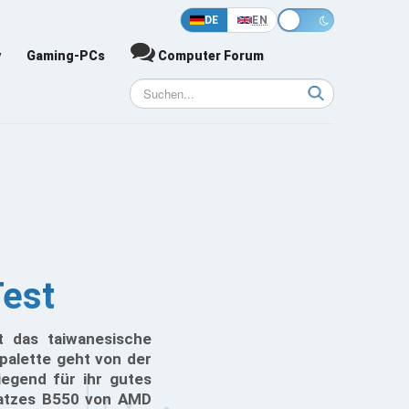
DE
EN
y
Gaming-PCs
Computer Forum
Test
t das taiwanesische
palette geht von der
iegend für ihr gutes
psatzes B550 von AMD