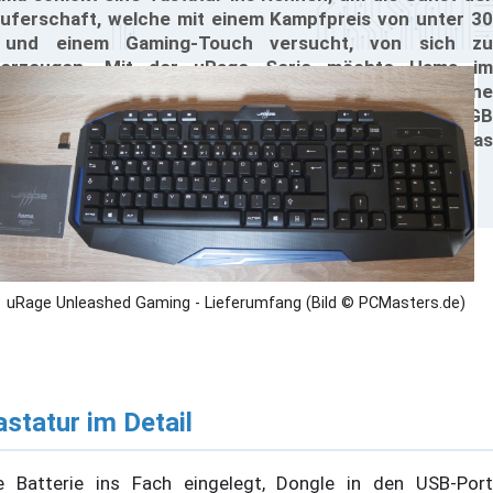
uferschaft, welche mit einem Kampfpreis von unter 30
 und einem Gaming-Touch versucht, von sich zu
berzeugen. Mit der uRage Serie möchte Hama im
nstigen Preisbereich wildern, dass man nun keine
echanischen Taster oder eine aufwendige RGB
leuchtung vorfindet, sollte jedem klar sein, aber was
kommt man für seine 30 €?
uRage Unleashed Gaming - Lieferumfang (Bild © PCMasters.de)
astatur im Detail
e Batterie ins Fach eingelegt, Dongle in den USB-Port