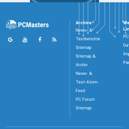
Archive:
We
Li
News- &
PC
Testberichte
Da
Sitemap
Im
Sitemap &
Pa
Archiv
News- &
Test-Atom-
Feed
PC Forum
Sitemap