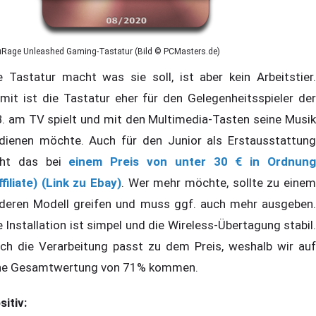
uRage Unleashed Gaming-Tastatur (Bild © PCMasters.de)
e Tastatur macht was sie soll, ist aber kein Arbeitstier.
mit ist die Tastatur eher für den Gelegenheitsspieler der
B. am TV spielt und mit den Multimedia-Tasten seine Musik
dienen möchte. Auch für den Junior als Erstausstattung
ht das bei
einem Preis von unter 30 € in Ordnun
ffiliate) (Link zu Ebay)
. Wer mehr möchte, sollte zu einem
deren Modell greifen und muss ggf. auch mehr ausgeben.
e Installation ist simpel und die Wireless-Übertagung stabil.
ch die Verarbeitung passt zu dem Preis, weshalb wir auf
ne Gesamtwertung von 71% kommen.
sitiv: