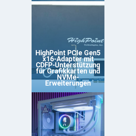
HighPoint PCIe Gen5
x16-Adapter mit
CDFP-Unterstützung
für Grafikkarten und
NVMe-
Erweiterungen