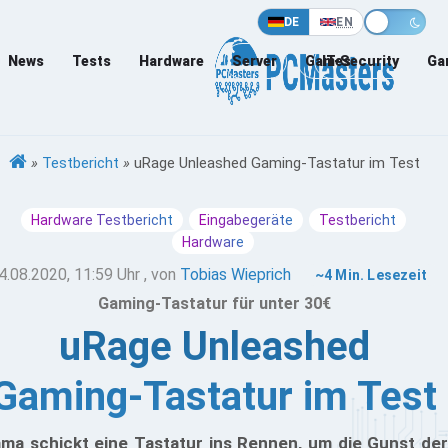
DE
EN
News
Tests
Hardware
Server
Games
IT-Security
Ga
»
Testbericht
»
uRage Unleashed Gaming-Tastatur im Test
Hardware Testbericht
Eingabegeräte
Testbericht
Hardware
4.08.2020, 11:59 Uhr
, von
Tobias Wieprich
~4 Min. Lesezeit
Gaming-Tastatur für unter 30€
uRage Unleashed
Gaming-Tastatur im Test
ma schickt eine Tastatur ins Rennen, um die Gunst der