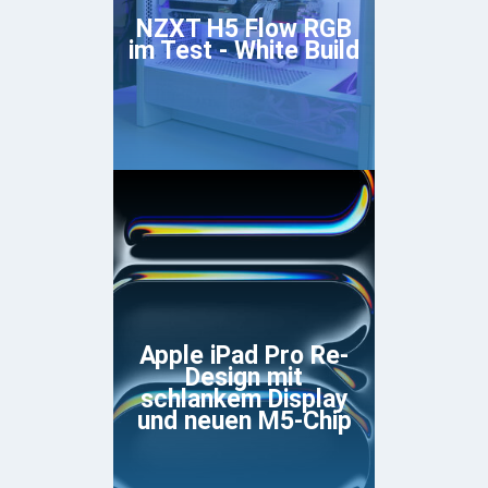
NZXT H5 Flow RGB
im Test - White Build
Apple iPad Pro Re-
Design mit
schlankem Display
und neuen M5-Chip