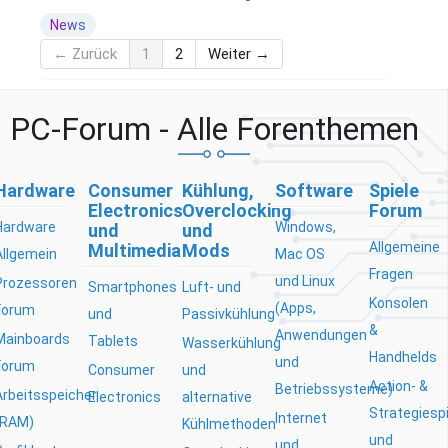
News
← Zurück
1
2
Weiter →
PC-Forum - Alle Forenthemen
Hardware
Consumer
Kühlung,
Software
Spiele
Electronics
Overclocking
Forum
Hardware
Windows,
und
und
Allgemeine
Multimedia
Mods
Allgemein
Mac OS
Fragen
und Linux
Prozessoren
Smartphones
Luft- und
Konsolen
(Apps,
Forum
und
Passivkühlung
&
Anwendungen
Mainboards
Tablets
Wasserkühlung
Handhelds
und
Forum
Consumer
und
Action- &
Betriebssysteme)
Arbeitsspeicher
Electronics
alternative
Strategiesp
Internet
(RAM)
Kühlmethoden
und
und