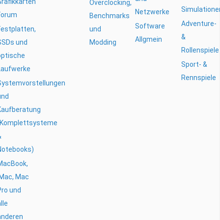
Grafikkarten
Overclocking,
Simulatione
Netzwerke
Forum
Benchmarks
Adventure-
Software
Festplatten,
und
&
Allgmein
SSDs und
Modding
Rollenspiele
optische
Sport- &
Laufwerke
Rennspiele
Systemvorstellungen
und
Kaufberatung
(Komplettsysteme
&
Notebooks)
MacBook,
iMac, Mac
Pro und
lle
anderen