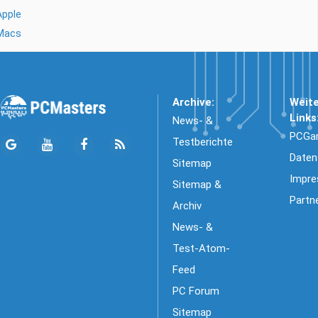
Apple
Macs
Archive:
Weit
Links
News- &
PCGa
Testberichte
Daten
Sitemap
Impr
Sitemap &
Partn
Archiv
News- &
Test-Atom-
Feed
PC Forum
Sitemap