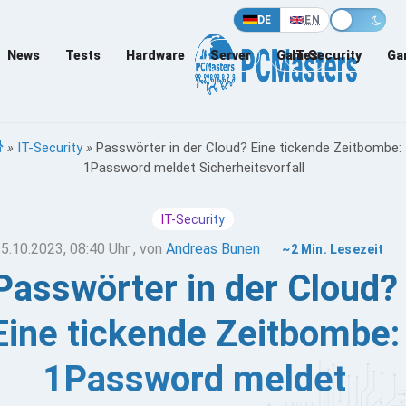
DE
EN
News
Tests
Hardware
Server
Games
IT-Security
Ga
»
IT-Security
»
Passwörter in der Cloud? Eine tickende Zeitbombe:
1Password meldet Sicherheitsvorfall
IT-Security
5.10.2023, 08:40 Uhr
, von
Andreas Bunen
~2 Min. Lesezeit
Passwörter in der Cloud?
Eine tickende Zeitbombe:
1Password meldet