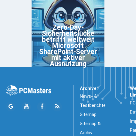
Zero-Day-
Sicherheitslücke
betrifft weltweit
Microsoft
SharePoint-Server
mit aktiver
Ausnutzung
Archive:
We
Li
News- &
PC
Testberichte
Da
Sitemap
Im
Sitemap &
Pa
Archiv