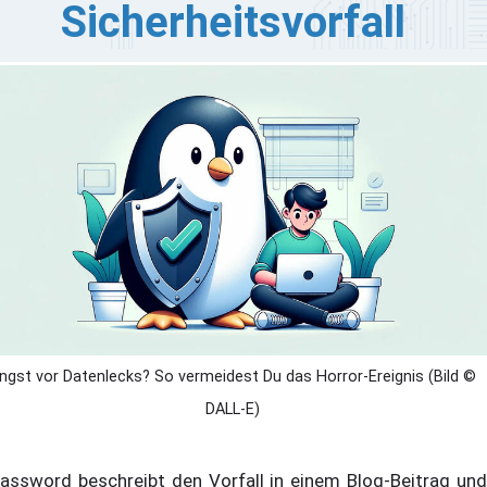
Sicherheitsvorfall
assword ist einer der bekanntesten Passwortmanager,
ch wenn die Software nicht günstig war. Bei der
euausrichtung und dem Wechsel zu einem neuen
eismodell, hat 1Password auch die lokalen Vaults
fgegeben und alles in die Cloud gesteckt. Das macht
Password zu einem offensichtlichen Ziel für
berkriminelle. Nun vermeldete 1Password einen
cherheitsvorfall, der mit einem Cyberangriff auf den
entitätsdienstleister Okta zusammenhängt.
ngst vor Datenlecks? So vermeidest Du das Horror-Ereignis (Bild ©
DALL-E)
assword beschreibt den Vorfall in einem Blog-Beitrag und