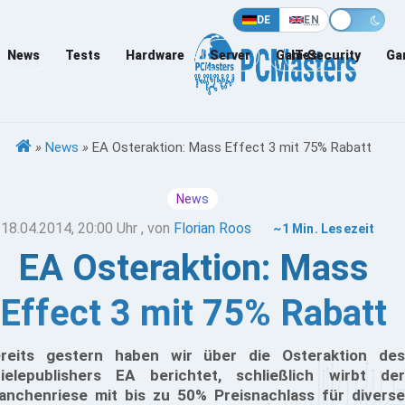
DE
EN
News
Tests
Hardware
Server
Games
IT-Security
Ga
»
News
»
EA Osteraktion: Mass Effect 3 mit 75% Rabatt
News
18.04.2014, 20:00 Uhr
, von
Florian Roos
~1 Min. Lesezeit
EA Osteraktion: Mass
Effect 3 mit 75% Rabatt
reits gestern haben wir über die Osteraktion des
ielepublishers EA berichtet, schließlich wirbt der
anchenriese mit bis zu 50% Preisnachlass für diverse