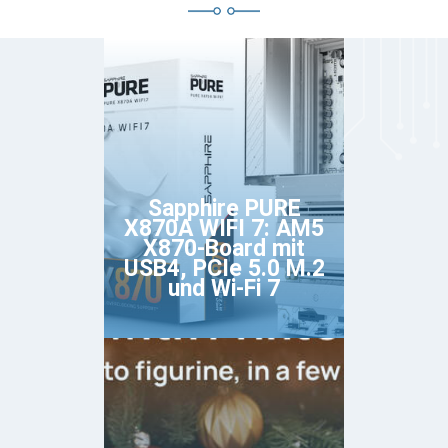
Sapphire PURE
X870A WIFI 7: AM5
X870-Board mit
USB4, PCIe 5.0 M.2
und Wi-Fi 7