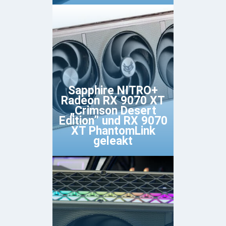
Sapphire NITRO+
Radeon RX 9070 XT
„Crimson Desert
Edition” und RX 9070
XT PhantomLink
geleakt