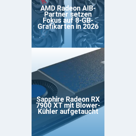
AMD Radeon AIB-
Partner setzen
Fokus auf 8-GB-
Grafikarten in 2026
Sapphire Radeon RX
7900 XT mit Blower-
Kühler aufgetaucht