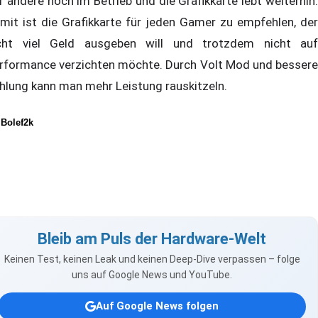
r andere noch im Betrieb und die Grafikkarte lebt weiterhin.
mit ist die Grafikkarte für jeden Gamer zu empfehlen, der
cht viel Geld ausgeben will und trotzdem nicht auf
rformance verzichten möchte. Durch Volt Mod und bessere
hlung kann man mehr Leistung rauskitzeln.
y
Bolef2k
Bleib am Puls der Hardware-Welt
Keinen Test, keinen Leak und keinen Deep-Dive verpassen – folge
uns auf Google News und YouTube.
Auf Google News folgen