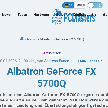
DE
EN
News
Tests
Hardware
Server
Games
IT-Security
Ga
»
News
»
Albatron GeForce FX 5700Q
Grafikkarten
8.01.2006, 21:00 Uhr
, von
Andreas Bunen
~4 Min. Lesezeit
Albatron GeForce FX
5700Q
h habe eine Albatron Geforce FX 5700Q ergattert und
be die Karte an ihr Limit gebracht. Natürlich wurde die
rte auf Leistung und Übertaktungsfähigkeit getestet.