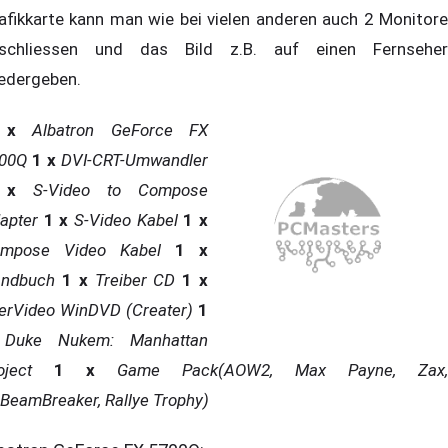
afikkarte kann man wie bei vielen anderen auch 2 Monitore
schliessen und das Bild z.B. auf einen Fernseher
edergeben.
 x
Albatron GeForce FX
00Q
1 x
DVI-CRT-Umwandler
 x
S-Video to Compose
apter
1 x
S-Video Kabel
1
x
mpose Video Kabel
1
x
ndbuch
1
x
Treiber CD
1 x
terVideo WinDVD (Creater)
1
Duke Nukem: Manhattan
oject
1
x
Game Pack(AOW2, Max Payne, Zax,
amBreaker, Rallye Trophy)