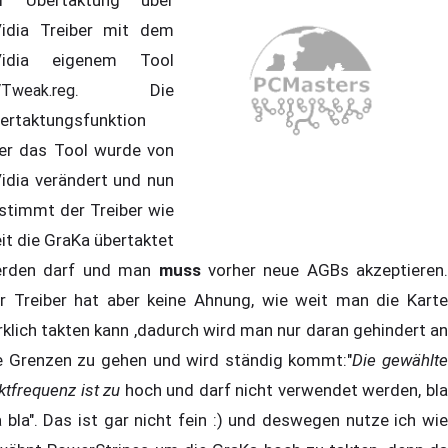
r Übertaktung über
idia Treiber mit dem
Vidia eigenem Tool
. Die
Tweak.reg
ertaktungsfunktion
er das Tool wurde von
idia verändert und nun
stimmt der Treiber wie
it die GraKa übertaktet
rden darf und man
muss
vorher neue AGBs akzeptieren.
r Treiber hat aber keine Ahnung, wie weit man die Karte
rklich takten kann ,dadurch wird man nur daran gehindert an
e Grenzen zu gehen und wird ständig kommt:"
Die gewählte
ktfrequenz ist zu
hoch und darf nicht verwendet werden, bl
a bla". Das ist gar nicht fein :) und deswegen nutze ich wie