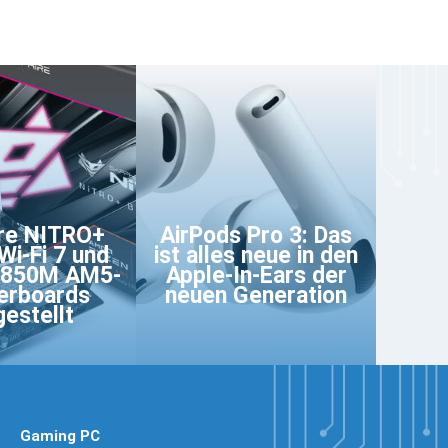
re NITRO+
AirPods Pro 3: Das
i-Fi 7 und
ist alles neue in den
B850M AM5-
Apple-In-Ears der
erboards
neuen Generation
gestellt
Gaming PC