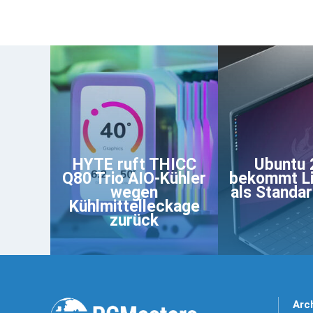
HYTE ruft THICC
Ubuntu 
Q80 Trio AIO-Kühler
bekommt Li
wegen
als Standa
Kühlmittelleckage
zurück
Arc