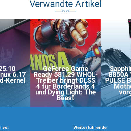
Verwandte Artikel
25.10
GeForce Game
Sapphi
nux 6.17
Ready 581.29 WHQL-
B850A W
rd-Kernel
Treiber bringt DLSS
PULSE 
4 für Borderlands 4
Moth
und Dying Light: The
vor
Beast
hive:
Weiterführende