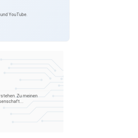
s und YouTube.
verstehen. Zu meinen
enschaft....