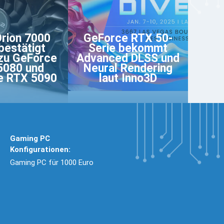
rion 7000
GeForce RTX 50-
bestätigt
Serie bekommt
 zu GeForce
Advanced DLSS und
5080 und
Neural Rendering
e RTX 5090
laut Inno3D
Gaming PC
Konfigurationen:
Gaming PC für 1000 Euro