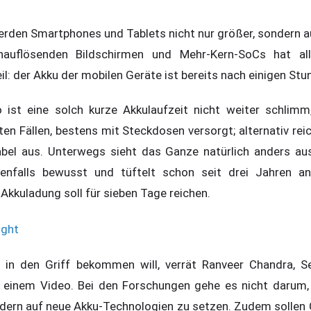
erden Smartphones und Tablets nicht nur größer, sondern au
auflösenden Bildschirmen und Mehr-Kern-SoCs hat all
l: der Akku der mobilen Geräte ist bereits nach einigen St
ist eine solch kurze Akkulaufzeit nicht weiter schlimm,
n Fällen, bestens mit Steckdosen versorgt; alternativ reic
el aus. Unterwegs sieht das Ganze natürlich anders aus.
benfalls bewusst und tüftelt schon seit drei Jahren a
e Akkuladung soll für sieben Tage reichen.
in den Griff bekommen will, verrät Ranveer Chandra, Se
n einem Video. Bei den Forschungen gehe es nicht darum,
dern auf neue Akku-Technologien zu setzen. Zudem sollen 