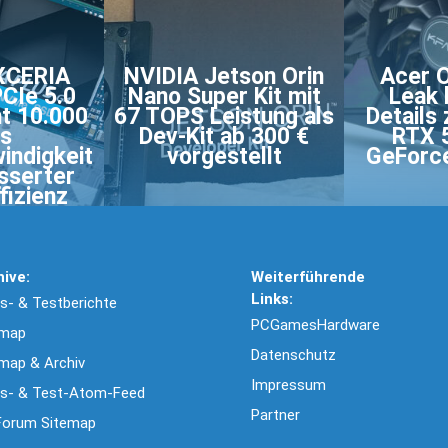
XCERIA
NVIDIA Jetson Orin
Acer O
CIe 5.0
Nano Super Kit mit
Leak 
ht 10.000
67 TOPS Leistung als
Details
s
Dev-Kit ab 300 €
RTX 
indigkeit
vorgestellt
GeForc
sserter
fizienz
hive:
Weiterführende
Links:
- & Testberichte
PCGamesHardware
emap
Datenschutz
map & Archiv
Impressum
s- & Test-Atom-Feed
Partner
Forum Sitemap