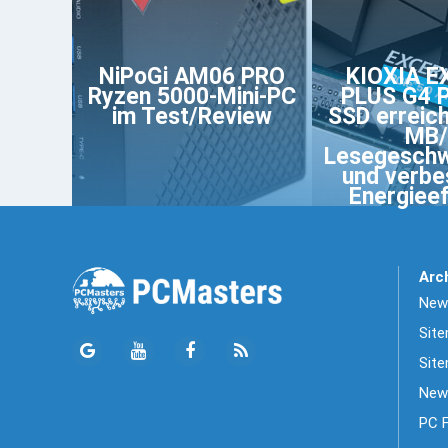
NiPoGi AM06 PRO
KIOXIA E
Ryzen 5000-Mini-PC
PLUS G4 P
im Test/Review
SSD erreic
MB/
Lesegeschw
und verbe
Energieef
Arc
News
Sit
Site
New
PC 