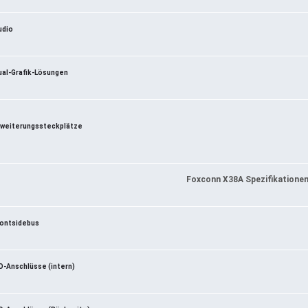
udio
ual-Grafik-Lösungen
rweiterungssteckplätze
Foxconn X38A Spezifikatione
rontsidebus
/O-Anschlüsse (intern)