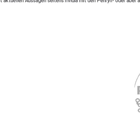
ut aktuellen Aussagen seitens nVidia mit den Penryn- oder aber a