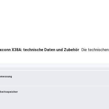
xconn X38A: technische Daten und Zubehör
Die technischen
bmessung
rbeitsspeicher