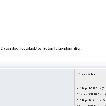
 Daten des Testobjektes lauten folgendermaßen:
305mm x 244mm
4x 240-pin DDR2 Slots (Du
1.8V, max 8GB, 1066MHz)
2x 240-pin DDR3 Slots (Du