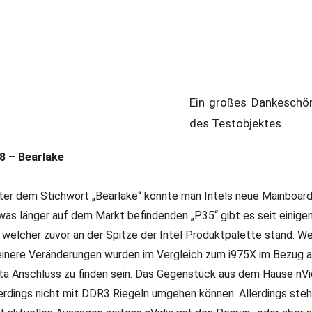
Ein großes Dankeschön 
des Testobjektes.
8 – Bearlake
ter dem Stichwort „Bearlake“ könnte man Intels neue Mainboar
was länger auf dem Markt befindenden „P35“ gibt es seit einige
, welcher zuvor an der Spitze der Intel Produktpalette stand.
einere Veränderungen wurden im Vergleich zum i975X im Bezug a
ta Anschluss zu finden sein. Das Gegenstück aus dem Hause nVid
lerdings nicht mit DDR3 Riegeln umgehen können. Allerdings steht