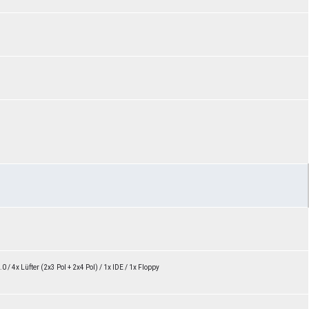
0 / 4x Lüfter (2x3 Pol + 2x4 Pol) / 1x IDE / 1x Floppy