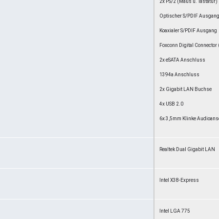
2x PS/2 (Maus u. Tastatur)
Optischer S/PDIF Ausgan
Koaxialer S/PDIF Ausgang
Foxconn Digital Connector
2x eSATA Anschluss
1394a Anschluss
2x Gigabit LAN Buchse
4x USB 2.0
6x 3,5mm Klinke Audioan
Realtek Dual Gigabit LAN
Intel X38-Express
Intel LGA 775