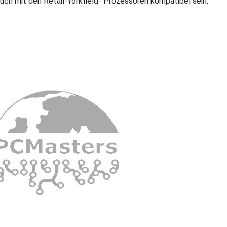
uch mit den Retail-Yorkfield- Prozessoren kompatibel sein.