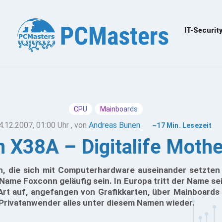
IT-Securit
CPU
Mainboards
4.12.2007, 01:00 Uhr
, von
Andreas Bunen
~17 Min. Lesezeit
 X38A – Digitalife Moth
n, die sich mit Computerhardware auseinander setzten 
 Name Foxconn geläufig sein. In Europa tritt der Name se
 Art auf, angefangen von Grafikkarten, über Mainboards 
 Privatanwender alles unter diesem Namen wieder.