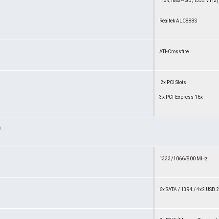
1.5V, max 4GB, 1333MHz)
Realtek ALC888S
ATI-Crossfire
2x PCI Slots
3x PCI-Express 16x
n
1333/1066/800 MHz
6x SATA / 1394 / 4x2 USB 2.