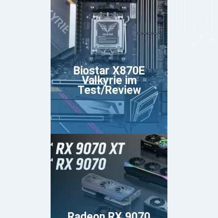
Biostar X870E
Valkyrie im
Test/Review
Radeon RX 9070