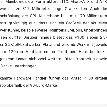
für Mainboards der Formfaktoren ITX, Micro-ATX und ATX
wie bis zu 317 Millimeter lange Grafikkarten. Auch die
schränkung der CPU-Kühlerhöhe fällt mit 170 Millimetern
rart großzügig aus, dass sich ein Großteil der aktuellen
wer-Kühler, beispielsweise Raijinteks EreBoss, unterbringen
ssen dürfte. Darüber hinaus bietet das P100 sieben 2,5-
er 3,5-Zoll-Laufwerken Platz und wird ab Werk mit jeweils
nem 120-mm-Ventilatoren an Front und Heck bestückt.
gänzend lassen sich zwei weitere Lüfter frontseitig sowie
 Deckel unterbringen.
kannte Hardware-Händler führen das Antec P100 aktuell
app oberhalb der 90-Euro-Marke.