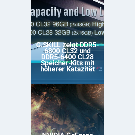
G.SKILL zeigt DDR5-
6800 CL32 und
DDR5-6400 CL28
Speicher-Kits mit
höherer Katazität