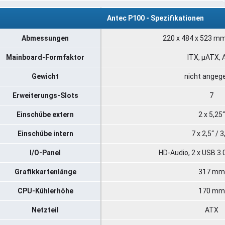
Antec P100 - Spezifikationen
Abmessungen
220 x 484 x 523 mm 
Mainboard-Formfaktor
ITX, µATX,
Gewicht
nicht angeg
Erweiterungs-Slots
7
Einschübe extern
2 x 5,25“
Einschübe intern
7 x 2,5“ / 3
I/O-Panel
HD-Audio, 2 x USB 3.0
Grafikkartenlänge
317 mm
CPU-Kühlerhöhe
170 mm
Netzteil
ATX