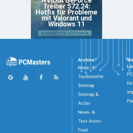
NVIDIA GeForce
Treiber 572.24:
Hotfix für Probleme
mit Valorant und
Windows 11
Archive:
We
Li
News- &
PC
Testberichte
Da
Sitemap
Im
Sitemap &
Pa
Archiv
News- &
Test-Atom-
Feed