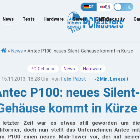
DE
EN
News
Tests
Hardware
Server
Games
IT-Security
Ga
»
News
»
Antec P100: neues Silent-Gehäuse kommt in Kürze
PC-Gehäuse
News
Hardware
15.11.2013, 18:28 Uhr
, von
Felix Pabst
~2 Min. Lesezeit
ntec P100: neues Silent-
Gehäuse kommt in Kürze
 letzter Zeit war es etwas still geworden um die
lifornier, doch nun stellt das Unternehmen Antec mit
m P100 einen neuen Midi-Tower vor, der mit seiner