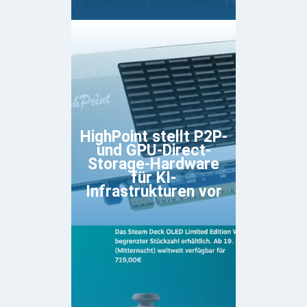
HighPoint stellt P2P-
und GPU-Direct-
Storage-Hardware
für KI-
Infrastrukturen vor