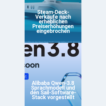
Steam-Deck-
Verkäufe nach
erheblichen
Preiserhöhungen
eingebrochen
Alibaba Qwen-3.8
Sprachmodell und
den Sail-Software-
Stack vorgestellt