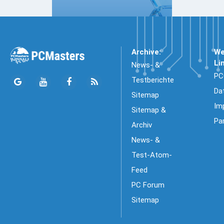
Archive:
We
Li
News- &
PC
Testberichte
Da
Sitemap
Im
Sitemap &
Pa
Archiv
News- &
Test-Atom-
Feed
PC Forum
Sitemap