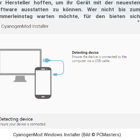
r Hersteller hoffen, um ihr Gerät mit der neuesten
ftware ausstatten zu können. Wer nicht bis zum
mmerleinstag warten möchte, für den bieten sich
stom-ROMs an; etwa CyanogenMod. Das ehemalige
ommunity-Projekt, das nun als eigenständiges
ternehmen fortgeführt wird, hat sich zum Ziel gesetzt,
e Installation eines solchen ROMs zu vereinfachen. Seit
stern ist der dazu notwendige CyanogenMod Installer im
ay Store verfügbar.
CyanogenMod Windows Installer (Bild © PCMasters)