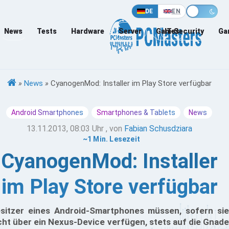
DE
EN
News
Tests
Hardware
Server
Games
IT-Security
Ga
»
News
»
CyanogenMod: Installer im Play Store verfügbar
Android Smartphones
Smartphones & Tablets
News
13.11.2013, 08:03 Uhr
, von
Fabian Schusdziara
~1 Min. Lesezeit
CyanogenMod: Installer
im Play Store verfügbar
sitzer eines Android-Smartphones müssen, sofern sie
cht über ein Nexus-Device verfügen, stets auf die Gnade