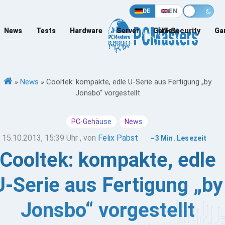
DE
EN
News
Tests
Hardware
Server
Games
IT-Security
Ga
»
News
»
Cooltek: kompakte, edle U-Serie aus Fertigung „by
Jonsbo“ vorgestellt
PC-Gehäuse
News
15.10.2013, 15:39 Uhr
, von
Felix Pabst
~3 Min. Lesezeit
Cooltek: kompakte, edle
U-Serie aus Fertigung „by
Jonsbo“ vorgestellt