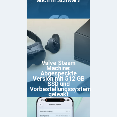
auch in Schwarz
Valve Steam
Machine:
Abgespeckte
Version mit 512 GB
SSD und
Vorbestellungssystem
geleakt