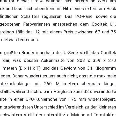
ntilator dieser Größe befindet sich bereits ab Werk am
ck und lässt sich obendrein mit Hilfe eines extern am Heck
findlichen Schalters regulieren. Das I/O-Panel sowie die
gebotenen Farbvarianten entsprechen dem Cooltek U1,
lerdings fällt das U2 mit einem Preis zwischen 67 und 75
ro etwas teurer aus.
n größten Bruder innerhalb der U-Serie stellt das Cooltek
 dar, was dessen Außenmaße von 208 x 359 x 270
llimetern (B x H x T) und das Gewicht von 3,1 Kilogramm
legen. Daher wundert es uns auch nicht, dass die maximale
afikkartenlänge mit 260 Millimetern abermals länger
sfällt, während sich die im Vergleich zum U2 unveränderte
eite in einer CPU-Kühlerhöhe von 175 mm widerspiegelt.
n gravierendsten Unterschied im Vergleich zu den kleineren
schwistern stellt der unterstützte Mainboard-Formfaktor