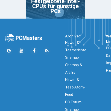
Festgelötete Intel-
CPUs für günstige
PCs
Archive:
We
Li
News- &
PC
Testberichte
Da
Sitemap
Im
Sitemap &
Pa
Archiv
News- &
Test-Atom-
Feed
PC Forum
Sitemap