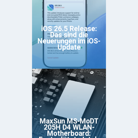
iOS 26.5 Release:
Das sind die
Neuerungen im iOS-
Update
MaxSun MS-MoDT
205H D4 WLAN-
Motherboard: