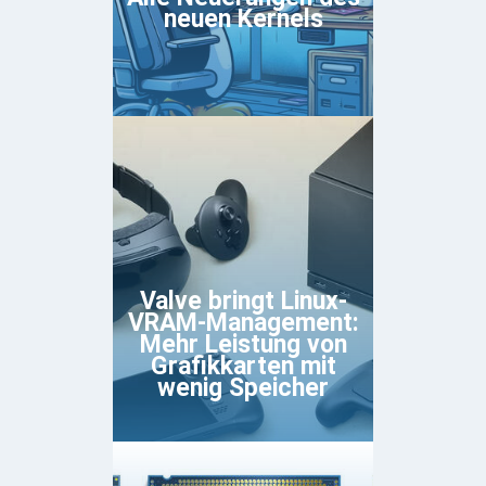
neuen Kernels
Valve bringt Linux-
VRAM-Management:
Mehr Leistung von
Grafikkarten mit
wenig Speicher