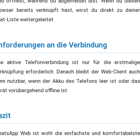
b öffnest, während du abgemeldet bist. Wenn du diesen
owser bereits verknüpft hast, wirst du direkt zu deiner
at-Liste weitergeleitet.
nforderungen an die Verbindung
ne aktive Telefonverbindung ist nur für die erstmalige
rknüpfung erforderlich. Danach bleibt der Web-Client auch
nn nutzbar, wenn der Akku des Telefons leer ist oder das
rät vorübergehend offline ist.
azit
atsApp Web ist wohl die einfachste und komfortabelste