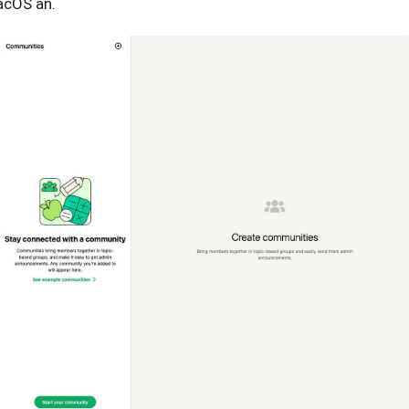
cOS an.