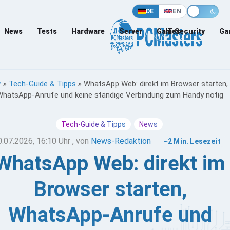
DE
EN
News
Tests
Hardware
Server
Games
IT-Security
Ga
»
Tech-Guide & Tipps
»
WhatsApp Web: direkt im Browser starten,
WhatsApp-Anrufe und keine ständige Verbindung zum Handy nötig
Tech-Guide & Tipps
News
0.07.2026, 16:10 Uhr
, von
News-Redaktion
~2 Min. Lesezeit
WhatsApp Web: direkt im
Browser starten,
WhatsApp-Anrufe und