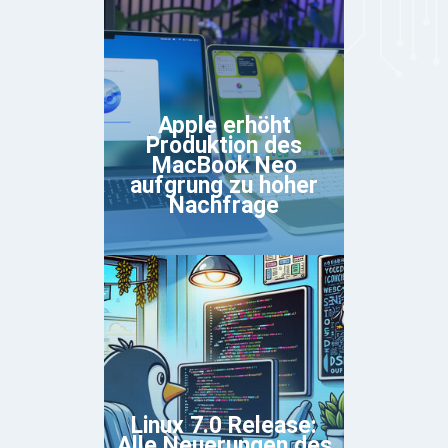
Apple erhöht
Produktion des
MacBook Neo
aufgrung zu hoher
Nachfrage
Linux 7.0 Release:
Alle Neuerungen des