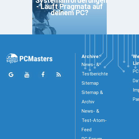
Systemanforderungen
- Läuft Pragmata auf
deinem PC?
Archive:
We
Li
News- &
PC
Testberichte
Da
Sitemap
Im
Sitemap &
Pa
Archiv
News- &
Test-Atom-
Feed