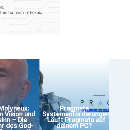
en,
ehen für mich im Fokus,
Molyneux:
Pragmata
 Vision und
Systemanforderungen
inn – Die
- Läuft Pragmata auf
r des God-
deinem PC?