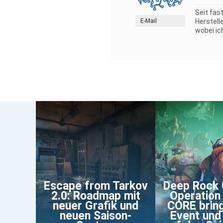
Seit fas
E-Mail
Herstell
wobei ic
Escape from Tarkov
Deep Rock 
2.0: Roadmap mit
Operatio
neuer Grafik und
CORE brin
neuen Saison-
Event und