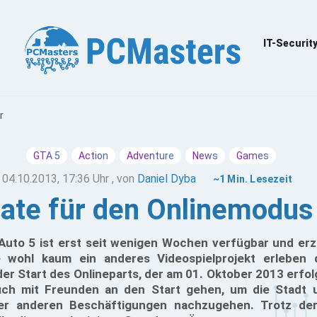
IT-Securit
r
GTA 5
Action
Adventure
News
Games
04.10.2013, 17:36 Uhr
, von
Daniel Dyba
~1 Min. Lesezeit
ate für den Onlinemodus
Auto 5 ist erst seit wenigen Wochen verfügbar und erzä
e wohl kaum ein anderes Videospielprojekt erleben d
r Start des Onlineparts, der am 01. Oktober 2013 erfolg
auch mit Freunden an den Start gehen, um die Stadt 
er anderen Beschäftigungen nachzugehen. Trotz der