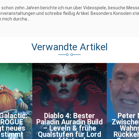
t schon zehn Jahren berichte ich nun über Videospiele, besuche Mess
erveranstaltungen und schreibe fleißig Artikel. Besonders Konsolen st
h mich durcha...
Verwandte Artikel
Galactic:
Diablo 4: Bester
Peter 
n ROGUE
Paladin Auradin Build
Zwischen
gt neues
– Leveln & frühe
Wahns
 stimmt
Qualstufen für Lord
Rückkeh