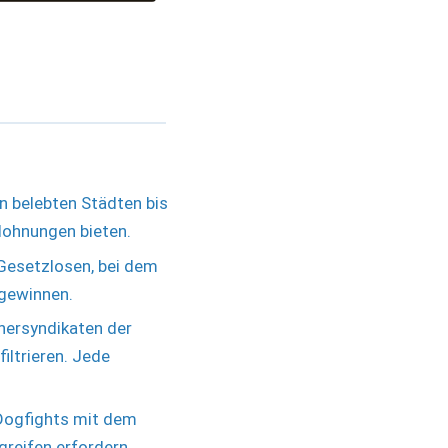
n belebten Städten bis
elohnungen bieten.
 Gesetzlosen, bei dem
 gewinnen.
hersyndikaten der
iltrieren. Jede
 Dogfights mit dem
reifen erfordern.