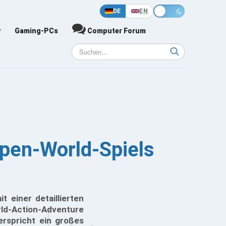
DE
EN
y
Gaming-PCs
Computer Forum
Open-World-Spiels
 einer detaillierten
ld-Action-Adventure
erspricht ein großes