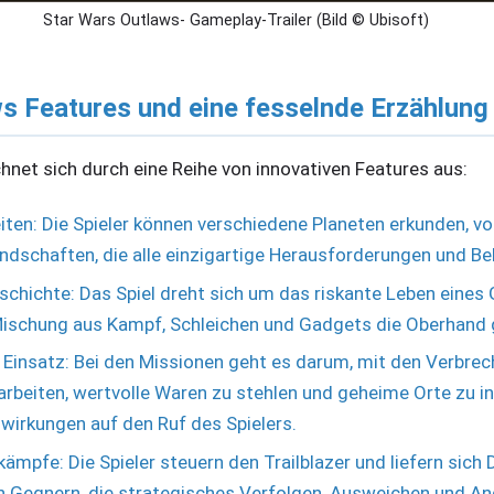
Star Wars Outlaws- Gameplay-Trailer (Bild © Ubisoft)
s Features und eine fesselnde Erzählung
hnet sich durch eine Reihe von innovativen Features aus:
iten: Die Spieler können verschiedene Planeten erkunden, vo
andschaften, die alle einzigartige Herausforderungen und B
schichte: Das Spiel dreht sich um das riskante Leben eines
r Mischung aus Kampf, Schleichen und Gadgets die Oberhand
Einsatz: Bei den Missionen geht es darum, mit den Verbrec
eiten, wertvolle Waren zu stehlen und geheime Orte zu inf
wirkungen auf den Ruf des Spielers.
pfe: Die Spieler steuern den Trailblazer und liefern sich
 Gegnern, die strategisches Verfolgen, Ausweichen und Ang