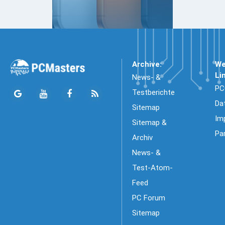
Archive:
We
Li
News- &
PC
Testberichte
Da
Sitemap
Im
Sitemap &
Pa
Archiv
News- &
Test-Atom-
Feed
PC Forum
Sitemap