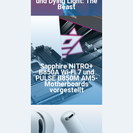
und Dying Light: The
Beast
Sapphire NITRO+
B850A Wi-Fi 7 und
PULSE B850M AM5-
Motherboards
vorgestellt