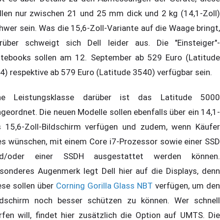
llen nur zwischen 21 und 25 mm dick und 2 kg (14,1-Zoll)
hwer sein. Was die 15,6-Zoll-Variante auf die Waage bringt,
rüber schweigt sich Dell leider aus. Die "Einsteiger"-
tebooks sollen am 12. September ab 529 Euro (Latitude
4) respektive ab 579 Euro (Latitude 3540) verfügbar sein.
ne Leistungsklasse darüber ist das Latitude 5000
ngeordnet. Die neuen Modelle sollen ebenfalls über ein 14,1-
s 15,6-Zoll-Bildschirm verfügen und zudem, wenn Käufer
es wünschen, mit einem Core i7-Prozessor sowie einer SSD
d/oder einer SSDH ausgestattet werden können.
sonderes Augenmerk legt Dell hier auf die Displays, denn
ese sollen über
Corning Gorilla Glass NBT
verfügen, um de
ldschirm noch besser schützen zu können. Wer schnell
rfen will, findet hier zusätzlich die Option auf UMTS. Die