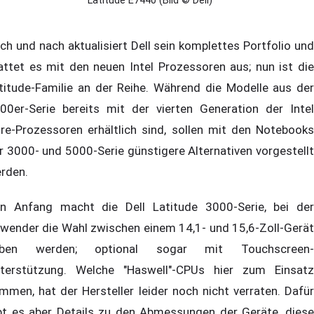
Latitude E7440 (Bild © Dell)
ch und nach aktualisiert Dell sein komplettes Portfolio und
attet es mit den neuen Intel Prozessoren aus; nun ist die
titude-Familie an der Reihe. Während die Modelle aus der
00er-Serie bereits mit der vierten Generation der Intel
re-Prozessoren erhältlich sind, sollen mit den Notebooks
r 3000- und 5000-Serie günstigere Alternativen vorgestellt
rden.
n Anfang macht die Dell Latitude 3000-Serie, bei der
wender die Wahl zwischen einem 14,1- und 15,6-Zoll-Gerät
aben werden; optional sogar mit Touchscreen-
terstützung. Welche "Haswell"-CPUs hier zum Einsatz
mmen, hat der Hersteller leider noch nicht verraten. Dafür
bt es aber Details zu den Abmessungen der Geräte, diese