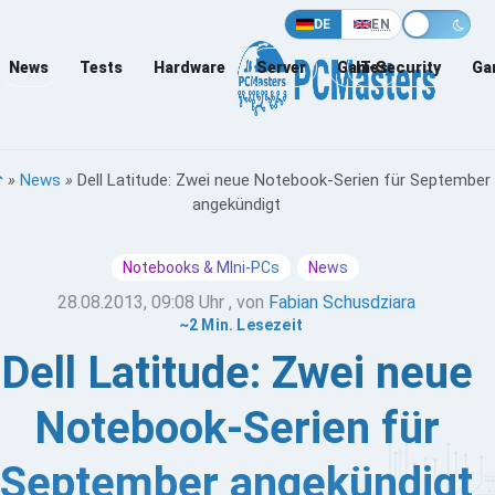
DE
EN
News
Tests
Hardware
Server
Games
IT-Security
Ga
»
News
»
Dell Latitude: Zwei neue Notebook-Serien für September
angekündigt
Notebooks & MIni-PCs
News
28.08.2013, 09:08 Uhr
, von
Fabian Schusdziara
~2 Min. Lesezeit
Dell Latitude: Zwei neue
Notebook-Serien für
September angekündigt