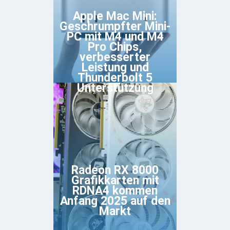
Apple Mac Mini:
Geschrumpfter Mini-
PC mit M4 und M4
Pro Chips,
verbesserter
Leistung und
Thunderbolt 5
Unterstützung
Radeon RX 8000
Grafikkarten mit
RDNA4 kommen
Anfang 2025 auf den
Markt