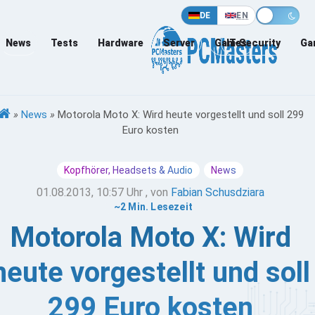
DE
EN
News
Tests
Hardware
Server
Games
IT-Security
Ga
»
News
»
Motorola Moto X: Wird heute vorgestellt und soll 299
Euro kosten
Kopfhörer, Headsets & Audio
News
01.08.2013, 10:57 Uhr
, von
Fabian Schusdziara
~2 Min. Lesezeit
Motorola Moto X: Wird
heute vorgestellt und soll
299 Euro kosten