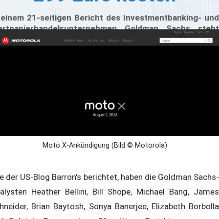
 einem 21-seitigen Bericht des Investmentbanking- und
rtpapierhandelsunternehmen Goldman Sachs steht
schrieben, dass Motorolas künftiges Mitteklasse-
artphone Moto X, das heute Abend offiziell vorgestellt
rd, nur 299 US-Dollar kostet. Sollte dieser Preis stimmen,
önnte sich das Geräte mindestens genauso gut
rkaufen, wie das Google Nexus 4.
Moto X-Ankündigung (Bild © Motorola)
e der US-Blog Barron's berichtet, haben die Goldman Sachs-
alysten Heather Bellini, Bill Shope, Michael Bang, James
hneider, Brian Baytosh, Sonya Banerjee, Elizabeth Borbolla