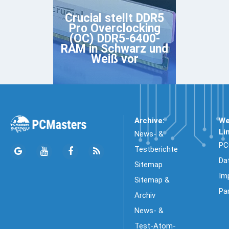
Crucial stellt DDR5
Pro Overclocking
(OC) DDR5-6400-
RAM in Schwarz und
Weiß vor
Archive:
We
Li
News- &
PC
Testberichte
Da
Sitemap
Im
Sitemap &
Pa
Archiv
News- &
Test-Atom-