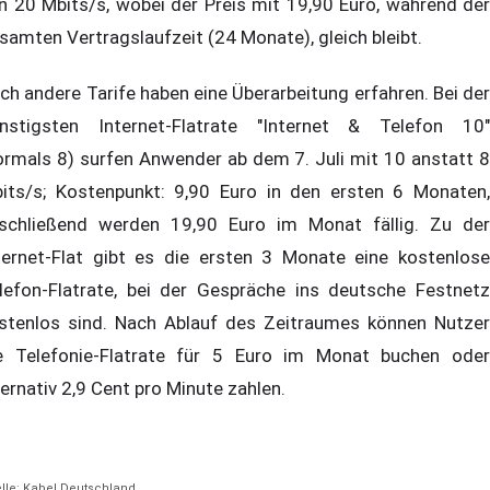
n 20 Mbits/s, wobei der Preis mit 19,90 Euro, während der
samten Vertragslaufzeit (24 Monate), gleich bleibt.
ch andere Tarife haben eine Überarbeitung erfahren. Bei der
nstigsten Internet-Flatrate "Internet & Telefon 10"
ormals 8) surfen Anwender ab dem 7. Juli mit 10 anstatt 8
its/s; Kostenpunkt: 9,90 Euro in den ersten 6 Monaten,
schließend werden 19,90 Euro im Monat fällig. Zu der
ternet-Flat gibt es die ersten 3 Monate eine kostenlose
lefon-Flatrate, bei der Gespräche ins deutsche Festnetz
stenlos sind. Nach Ablauf des Zeitraumes können Nutzer
e Telefonie-Flatrate für 5 Euro im Monat buchen oder
ternativ 2,9 Cent pro Minute zahlen.
lle: Kabel Deutschland