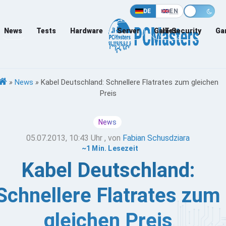
DE
EN
News
Tests
Hardware
Server
Games
IT-Security
Ga
»
News
»
Kabel Deutschland: Schnellere Flatrates zum gleichen
Preis
News
05.07.2013, 10:43 Uhr
, von
Fabian Schusdziara
~1 Min. Lesezeit
Kabel Deutschland:
Schnellere Flatrates zum
gleichen Preis