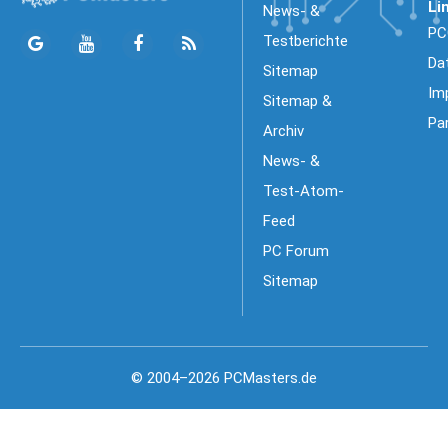
Li
News- &
PC
Testberichte
Da
Sitemap
Im
Sitemap &
Pa
Archiv
News- &
Test-Atom-
Feed
PC Forum
Sitemap
© 2004–2026 PCMasters.de