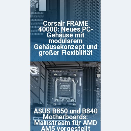
Corsair FRAME
4000D: Neues PC-
Gehäuse mit
modularem
Gehäusekonzept und
großer Flexibilität
ASUS B850 und B840
Motherboards:
Mainstream für AMD
AM5 vorgestellt