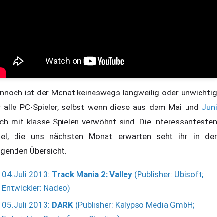
nnoch ist der Monat keineswegs langweilig oder unwichtig
r alle PC-Spieler, selbst wenn diese aus dem Mai und
Juni
ch mit klasse Spielen verwöhnt sind. Die interessantesten
tel, die uns nächsten Monat erwarten seht ihr in der
lgenden Übersicht.
04.Juli 2013:
Track Mania 2: Valley
(Publisher: Ubisoft;
Entwickler: Nadeo)
05.Juli 2013:
DARK
(Publisher: Kalypso Media GmbH;