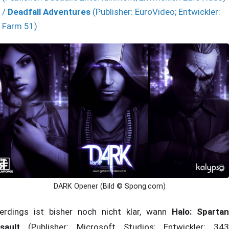
/
Deadfall Adventures
(Publisher: EuroVideo; Entwickler:
Farm 51)
DARK Opener (Bild © Spong.com)
lerdings ist bisher noch nicht klar, wann
Halo: Spartan
sault
(Publisher: Microsoft Studios; Entwickler: 343