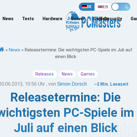
DE
EN
News
Tests
Hardware
Server
Games
IT-Security
Ga
»
News
»
Releasetermine: Die wichtigsten PC-Spiele im Juli auf
einen Blick
Releases
News
Games
30.06.2013, 10:56 Uhr
, von
Simon Dorsch
~2 Min. Lesezeit
Releasetermine: Die
wichtigsten PC-Spiele im
Juli auf einen Blick