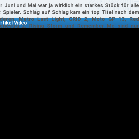
r Juni und Mai war ja wirklich ein starkes Stück für alle
 Spieler. Schlag auf Schlag kam ein top Titel nach dem
deren, Metro Last Light, GRID 2, Moto GP 13, Red
rtikel Video
chestra 2: Rising Storm und Remember Me sind nur
nige Titel davon. Nach dieser Brisanz geht es im Juli
was langsamer zu, dabei bleiben im Juli leider die ganz
oßen Titel aus.