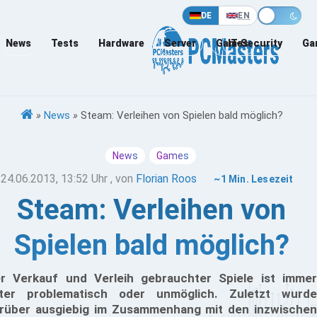
DE
EN
News
Tests
Hardware
Server
Games
IT-Security
Ga
»
News
»
Steam: Verleihen von Spielen bald möglich?
News
Games
24.06.2013, 13:52 Uhr
, von
Florian Roos
~1 Min. Lesezeit
Steam: Verleihen von
Spielen bald möglich?
r Verkauf und Verleih gebrauchter Spiele ist immer
ter problematisch oder unmöglich. Zuletzt wurde
rüber ausgiebig im Zusammenhang mit den inzwischen