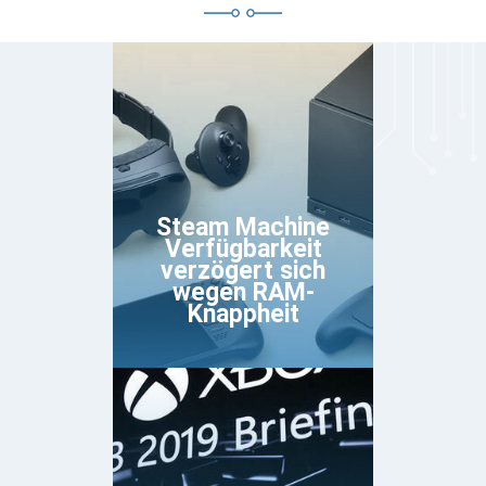
Steam Machine
Verfügbarkeit
verzögert sich
wegen RAM-
Knappheit