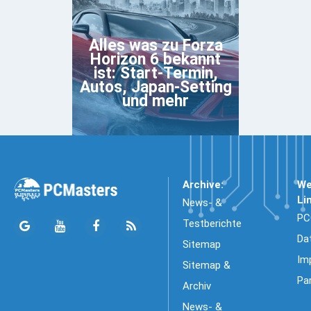
Alles was zu Forza
Horizon 6 bekannt
ist: Start-Termin,
Autos, Japan-Setting
und mehr
Archive:
We
Li
News- &
PC
Testberichte
Da
Sitemap
Im
Sitemap &
Pa
Archiv
News- &