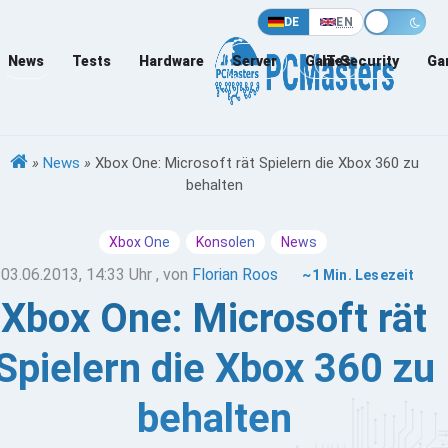
DE
EN
News
Tests
Hardware
Server
Games
IT-Security
Ga
»
News
»
Xbox One: Microsoft rät Spielern die Xbox 360 zu
behalten
Xbox One
Konsolen
News
03.06.2013, 14:33 Uhr
, von
Florian Roos
~1 Min. Lesezeit
Xbox One: Microsoft rät
Spielern die Xbox 360 zu
behalten