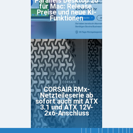
Parallels Desktop 20
für Mac: Release,
Preise und neue KI-
Funktionen
CORSAIR RMx-
Netzteileserie ab
sofort auch mit ATX
3.1 und ATX 12V-
2x6-Anschluss