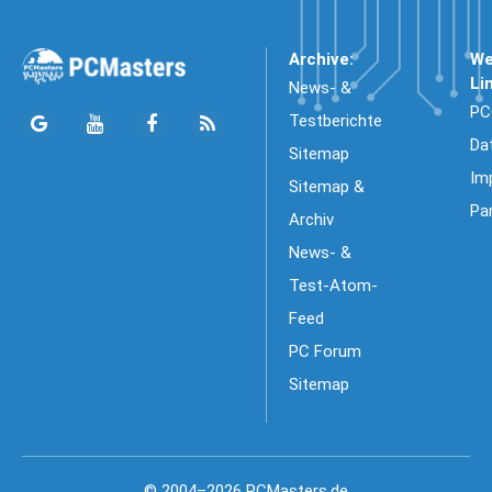
Archive:
We
Li
News- &
PC
Testberichte
Da
Sitemap
Im
Sitemap &
Pa
Archiv
News- &
Test-Atom-
Feed
PC Forum
Sitemap
© 2004–2026 PCMasters.de