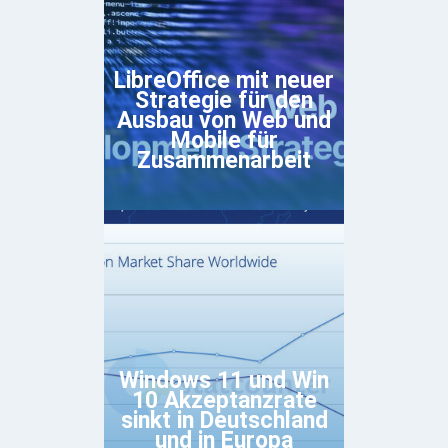
LibreOffice mit neuer
Strategie für den
Ausbau von Web und
Mobile für
Zusammenarbeit
Windows 11 und Win
10 Akzeptanzrate
sinkt in Deutschland
und in Europa