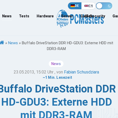
DE
EN
News
Tests
Hardware
Server
Games
IT-Security
Ga
»
News
»
Buffalo DriveStation DDR HD-GDU3: Externe HDD mit
DDR3-RAM
News
23.05.2013, 15:02 Uhr
, von
Fabian Schusdziara
~1 Min. Lesezeit
Buffalo DriveStation DDR
HD-GDU3: Externe HDD
mit DDR3-RAM