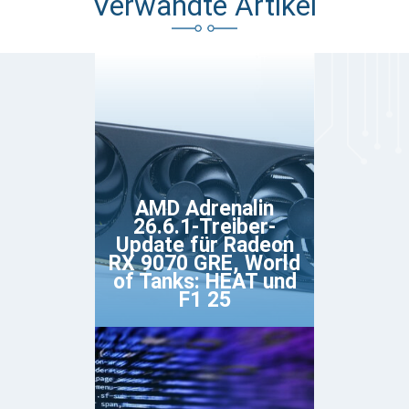
Verwandte Artikel
AMD Adrenalin
26.6.1-Treiber-
Update für Radeon
RX 9070 GRE, World
of Tanks: HEAT und
F1 25