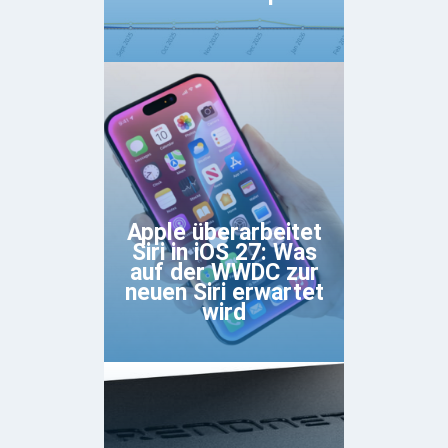
Apple überarbeitet
Siri in iOS 27: Was
auf der WWDC zur
neuen Siri erwartet
wird