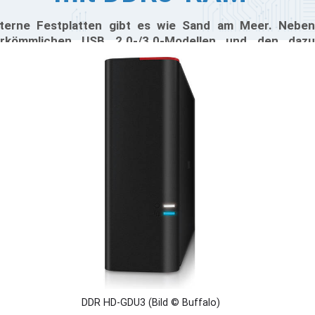
terne Festplatten gibt es wie Sand am Meer. Neben
rkömmlichen USB 2.0-/3.0-Modellen und den dazu
ssenden SSD-Pendants gibt es nun sogar eine dritte
glichkeit, um seine Daten schnell auf den externen
eicher zu bekommen: eine externe Festplatte mit DDR3-
eicher, die den Kopiervorgang deutlich beschleunigen
l.
DDR HD-GDU3 (Bild © Buffalo)