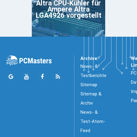
Altra CPU-Kühler für
Ampere Altra
LGA4926 vorgestellt
Archive:
We
Li
News- &
PC
Testberichte
Da
Sitemap
Im
Sitemap &
Pa
Archiv
News- &
Test-Atom-
Feed