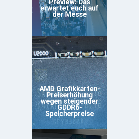
Preview: Das
erwartet euch auf
der Messe
AMD Grafikkarten-
Preiserhöhung
wegen steigender
GDDR6-
Speicherpreise