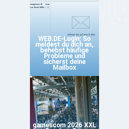
WEB.DE-Login: So
meldest du dich an,
behebst häufige
Probleme und
sicherst deine
Mailbox
gamescom 2026 XXL