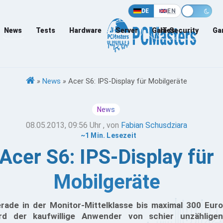
DE
EN
News
Tests
Hardware
Server
Games
IT-Security
Ga
»
News
»
Acer S6: IPS-Display für Mobilgeräte
News
08.05.2013, 09:56 Uhr
, von
Fabian Schusdziara
~1 Min. Lesezeit
Acer S6: IPS-Display für
Mobilgeräte
rade in der Monitor-Mittelklasse bis maximal 300 Euro
rd der kaufwillige Anwender von schier unzähligen