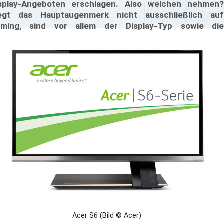
splay-Angeboten erschlagen. Also welchen nehmen?
egt das Hauptaugenmerk nicht ausschließlich auf
ming, sind vor allem der Display-Typ sowie die
nktionen des Bildschirms entscheidende Kriterien. Und
nau hier trennt sich oftmals die TN-Spreu vom IPS-
izen.
Acer S6 (Bild © Acer)