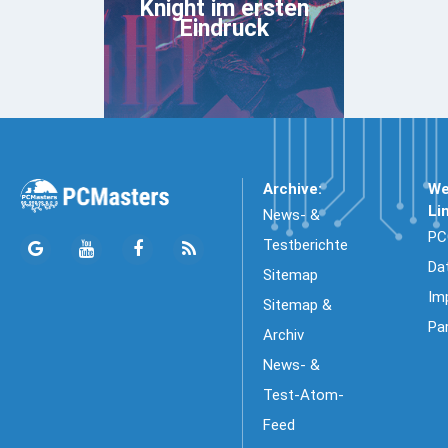
Knight im ersten
Eindruck
Archive:
We
Li
News- &
PC
Testberichte
Da
Sitemap
Im
Sitemap &
Pa
Archiv
News- &
Test-Atom-
Feed