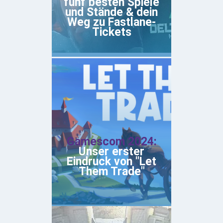
fünf besten Spiele
und Stände & dein
Weg zu Fastlane-
Tickets
Gamescom 2024:
Unser erster
Eindruck von "Let
Them Trade"