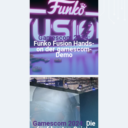
Gamescom 2024:
Funko Fusion Hands-
on der gamescom-
Demo
Gamescom 2024:
Die