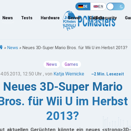
DE
EN
News
Tests
Hardware
Server
Games
IT-Security
Ga
»
News
»
Neues 3D-Super Mario Bros. für Wii U im Herbst 2013?
News
Games
4.05.2013, 12:50 Uhr
, von
Katja Wernicke
~2 Min. Lesezeit
Neues 3D-Super Mario
Bros. für Wii U im Herbst
2013?
ut aktuellen Gerüchten könnte ein neues <strong>3D-