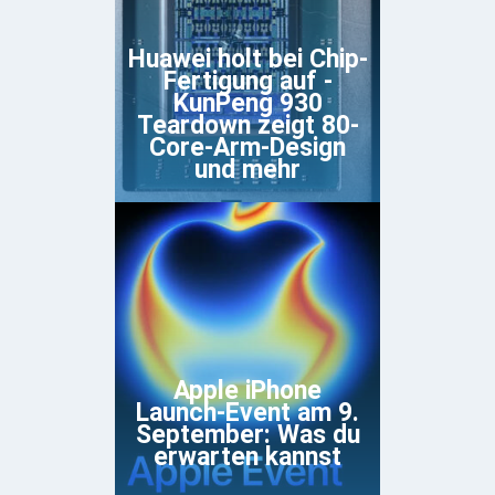
Huawei holt bei Chip-
Fertigung auf -
KunPeng 930
Teardown zeigt 80-
Core-Arm-Design
und mehr
Apple iPhone
Launch-Event am 9.
September: Was du
erwarten kannst