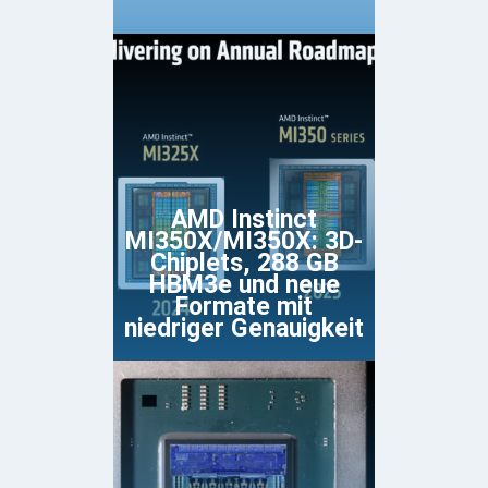
AMD Instinct
MI350X/MI350X: 3D-
Chiplets, 288 GB
HBM3e und neue
Formate mit
niedriger Genauigkeit