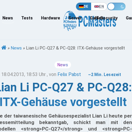
DE
EN
News
Tests
Hardware
Server
Games
IT-Security
Ga
»
News
»
Lian Li PC-Q27 & PC-Q28: ITX-Gehäuse vorgestellt
News
18.04.2013, 18:53 Uhr
, von
Felix Pabst
~2 Min. Lesezeit
Lian Li PC-Q27 & PC-Q28:
ITX-Gehäuse vorgestellt
e der taiwanesische Gehäusespezialist Lian Li heute per
essemitteilung bekanntgab, schickt man mit den
dellen <strong>PC-Q27</strong> und <strong>PC-