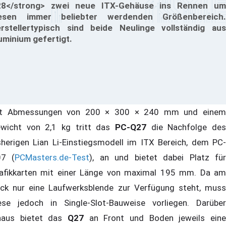
8</strong> zwei neue ITX-Gehäuse ins Rennen um
esen immer beliebter werdenden Größenbereich.
rstellertypisch sind beide Neulinge vollständig aus
uminium gefertigt.
t Abmessungen von 200 × 300 × 240 mm und einem
wicht von 2,1 kg tritt das
PC-Q27
die Nachfolge des
sherigen Lian Li-Einstiegsmodell im ITX Bereich, dem PC-
7 (
PCMasters.de-Test
), an und bietet dabei Platz fü
afikkarten mit einer Länge von maximal 195 mm. Da am
ck nur eine Laufwerksblende zur Verfügung steht, muss
ese jedoch in Single-Slot-Bauweise vorliegen. Darüber
naus bietet das
Q27
an Front und Boden jeweils eine