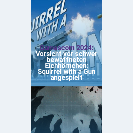
Gamescom 2024:
Vorsicht vor schwer
bewaffneten
Eichhörnchen:
Squirrel with a Gun
angespielt