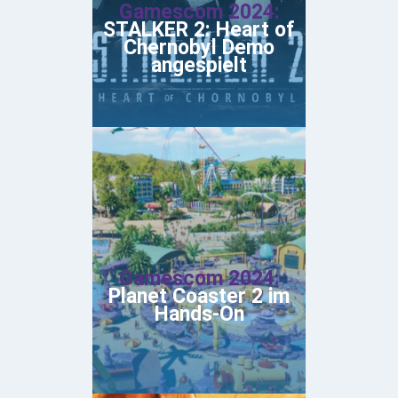
Gamescom 2024:
STALKER 2: Heart of
Chernobyl Demo
angespielt
Gamescom 2024:
Planet Coaster 2 im
Hands-On