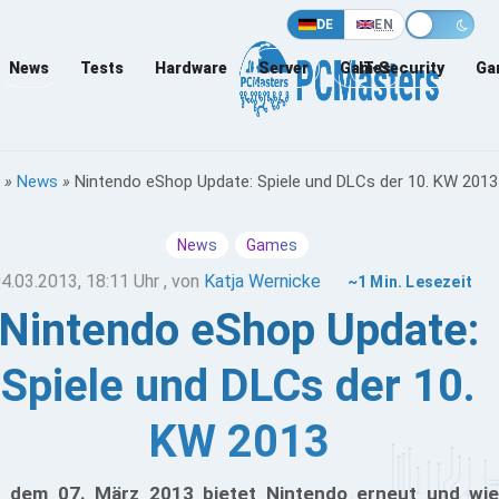
DE
EN
News
Tests
Hardware
Server
Games
IT-Security
Ga
»
News
»
Nintendo eShop Update: Spiele und DLCs der 10. KW 2013
News
Games
4.03.2013, 18:11 Uhr
, von
Katja Wernicke
~1 Min. Lesezeit
Nintendo eShop Update:
Spiele und DLCs der 10.
KW 2013
 dem 07. März 2013 bietet Nintendo erneut und wie