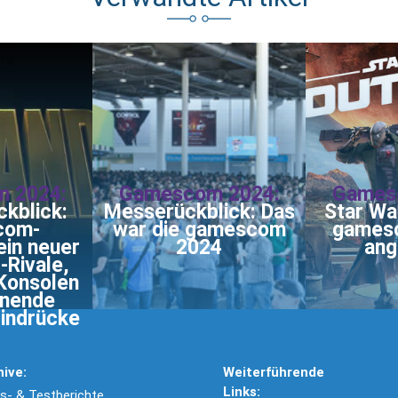
 2024:
Gamescom 2024:
Games
kblick:
Messerückblick: Das
Star Wa
com-
war die gamescom
games
ein neuer
2024
ang
-Rivale,
Konsolen
nnende
indrücke
hive:
Weiterführende
Links:
- & Testberichte