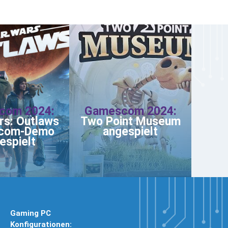
com 2024:
Gamescom 2024:
rs: Outlaws
Two Point Museum
com-Demo
angespielt
espielt
Gaming PC
Konfigurationen: