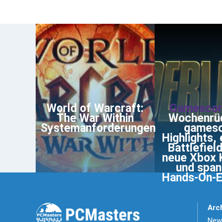
World of Warcraft:
Gamescom
The War Within
Wochenrüc
Systemanforderungen
games
Highlights, 
Battlefield
neue Xbox 
und spa
Hands-On-E
Arc
News