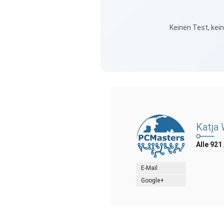
Keinen Test, kei
Katja
Alle 921
E-Mail
Google+