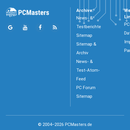
Archive:
We
Li
News- &
PC
Testberichte
Da
Sitemap
Im
Sitemap &
Pa
Archiv
News- &
Test-Atom-
Feed
PC Forum
Sitemap
© 2004–2026 PCMasters.de