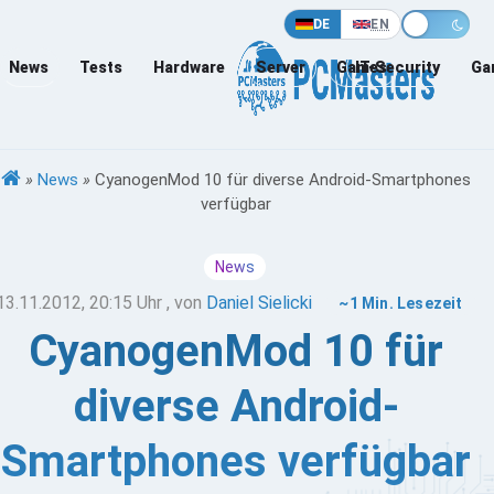
DE
EN
News
Tests
Hardware
Server
Games
IT-Security
Ga
»
News
»
CyanogenMod 10 für diverse Android-Smartphones
verfügbar
News
13.11.2012, 20:15 Uhr
, von
Daniel Sielicki
~1 Min. Lesezeit
CyanogenMod 10 für
diverse Android-
Smartphones verfügbar