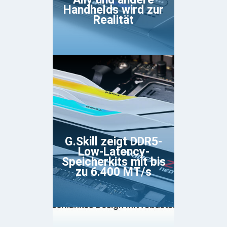
Handhelds wird zur
Realität
G.Skill zeigt DDR5-
Low-Latency-
Speicherkits mit bis
zu 6.400 MT/s