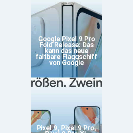
Google Pixel 9 Pro
Fold Release: Das
kann das neue
faltbare Flaggschiff
von Google
Pixel 9, Pixel 9 Pro,