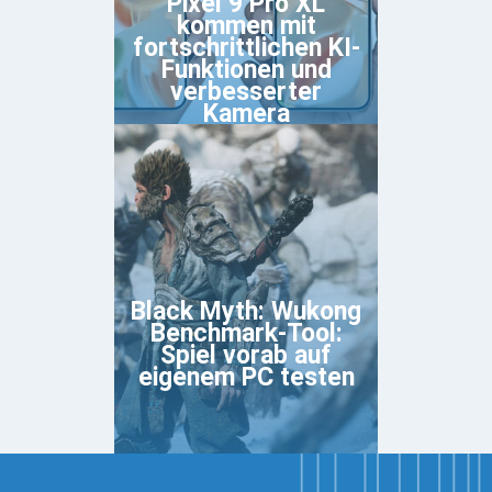
Pixel 9 Pro XL
kommen mit
fortschrittlichen KI-
Funktionen und
verbesserter
Kamera
Black Myth: Wukong
Benchmark-Tool:
Spiel vorab auf
eigenem PC testen