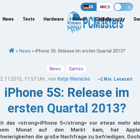
DE
EN
News
Tests
Hardware
Server
Games
IT-Security
Ga
»
News
»
iPhone 5S: Release im ersten Quartal 2013?
News
Games
2.11.2012, 11:57 Uhr
, von
Katja Wernicke
~2 Min. Lesezeit
iPhone 5S: Release im
ersten Quartal 2013?
it das <strong>iPhone 5</strong> vor etwas mehr als
inem Monat auf den Markt kam, hat Apple
hwierigkeiten die große Nachfrage zu befriedigen. Doch