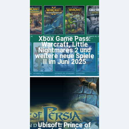
Xbox Game Pass:
Warcraft, Little
Nightmares 2 und
weitere neue Spiele
II im Juni 2025
Ubisoft: Prince of