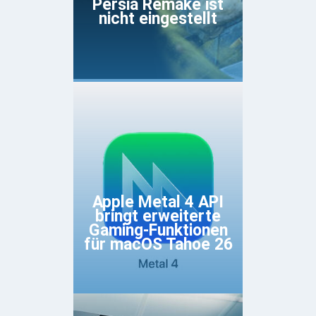
Persia Remake ist
nicht eingestellt
Apple Metal 4 API
bringt erweiterte
Gaming-Funktionen
für macOS Tahoe 26