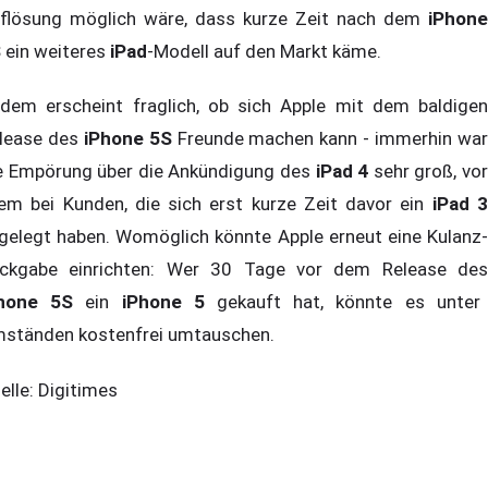
flösung möglich wäre, dass kurze Zeit nach dem
iPhone
S
ein weiteres
iPad
-Modell auf den Markt käme.
dem erscheint fraglich, ob sich Apple mit dem baldigen
lease des
iPhone 5S
Freunde machen kann - immerhin wa
e Empörung über die Ankündigung des
iPad 4
sehr groß, vo
lem bei Kunden, die sich erst kurze Zeit davor ein
iPad 
gelegt haben. Womöglich könnte Apple erneut eine Kulanz-
ckgabe einrichten: Wer 30 Tage vor dem Release des
hone 5S
ein
iPhone 5
gekauft hat, könnte es unter
ständen kostenfrei umtauschen.
elle: Digitimes