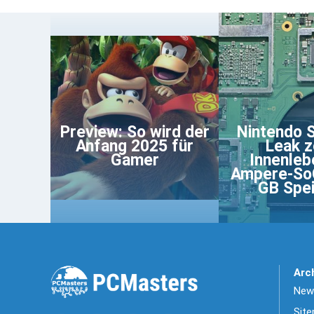
Preview: So wird der
Nintendo 
Anfang 2025 für
Leak z
Gamer
Innenleb
Ampere-So
GB Spe
Arc
News
Sit