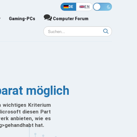
DE
EN
y
Gaming-PCs
Computer Forum
parat möglich
 wichtiges Kriterium
icrosoft diesen Part
erk anbieten, wie es
ng>gehandhabt hat.