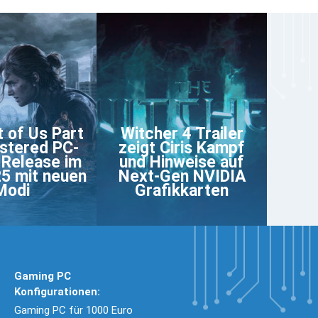
 of Us Part
Witcher 4 Trailer
stered PC-
zeigt Ciris Kampf
 Release im
und Hinweise auf
25 mit neuen
Next-Gen NVIDIA
Modi
Grafikkarten
Gaming PC
Konfigurationen:
Gaming PC für 1000 Euro