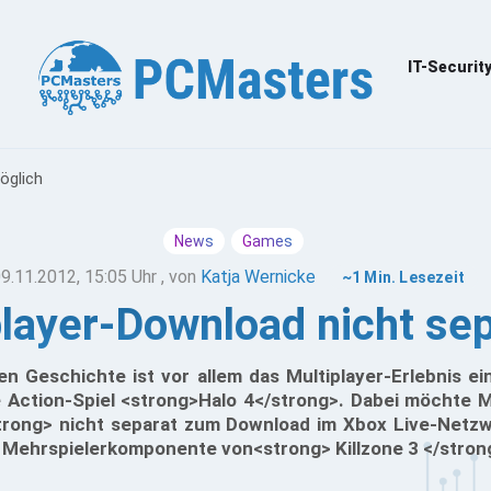
IT-Securit
öglich
News
Games
9.11.2012, 15:05 Uhr
, von
Katja Wernicke
~1 Min. Lesezeit
player-Download nicht se
 Geschichte ist vor allem das Multiplayer-Erlebnis ein
 Action-Spiel <strong>Halo 4</strong>. Dabei möchte M
trong> nicht separat zum Download im Xbox Live-Netzw
r Mehrspielerkomponente von<strong> Killzone 3 </stro