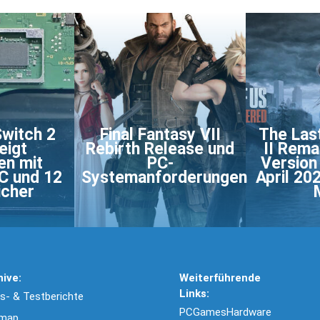
Switch 2
Final Fantasy VII
The Last
eigt
Rebirth Release und
II Rema
en mit
PC-
Version
C und 12
Systemanforderungen
April 20
icher
hive:
Weiterführende
Links:
- & Testberichte
PCGamesHardware
emap