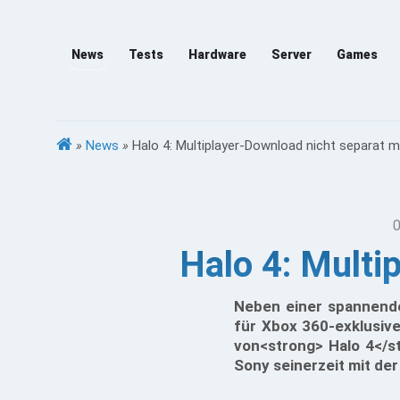
News
Tests
Hardware
Server
Games
»
News
»
Halo 4: Multiplayer-Download nicht separat m
0
Halo 4: Multi
Neben einer spannenden
für Xbox 360-exklusive
von<strong> Halo 4</s
Sony seinerzeit mit de