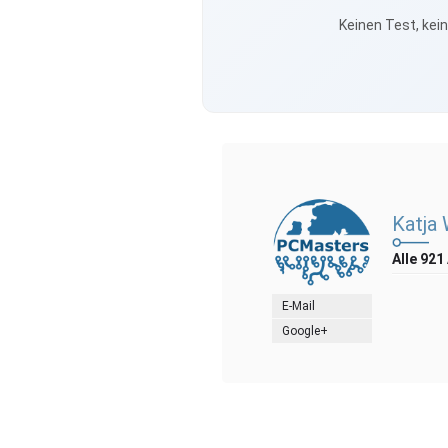
Keinen Test, kei
Katja
Alle 921
E-Mail
Google+