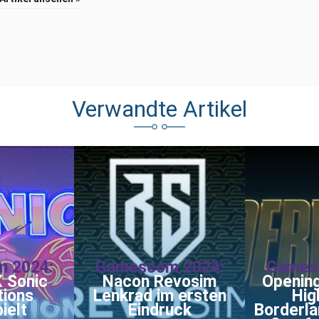
Verwandte Artikel
 2024:
Gamescom 2024:
Games
 Sonic
Nacon Revosim
Opening
tions
Lenkrad im ersten
Hig
ielt
Eindruck
Borderla