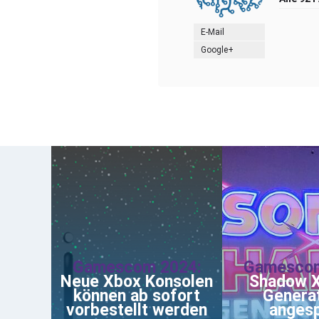
E-Mail
Google+
Gamescom 2024:
Gamescom
Neue Xbox Konsolen
Shadow X
können ab sofort
Genera
vorbestellt werden
angesp