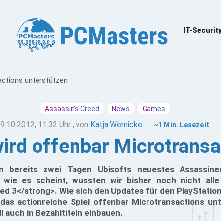
IT-Securit
actions unterstützen
Assassin's Creed
News
Games
9.10.2012, 11:32 Uhr
, von
Katja Wernicke
~1 Min. Lesezeit
wird offenbar Microtransa
 in bereits zwei Tagen Ubisofts neuestes Assassin
wie es scheint, wussten wir bisher noch nicht alle
ed 3</strong>. Wie sich den Updates für den PlayStatio
 das actionreiche Spiel offenbar Microtransactions un
 auch in Bezahltiteln einbauen.