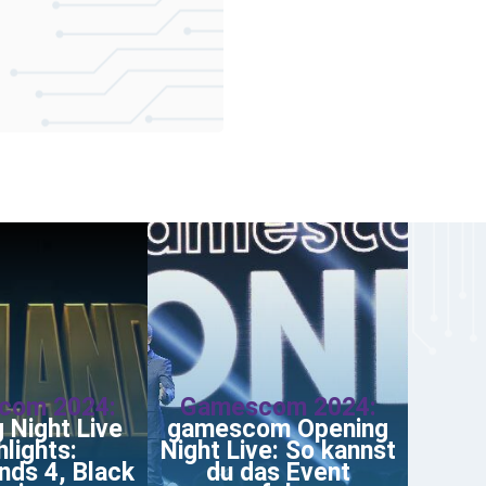
com 2024:
Gamescom 2024:
 Night Live
gamescom Opening
hlights:
Night Live: So kannst
nds 4, Black
du das Event