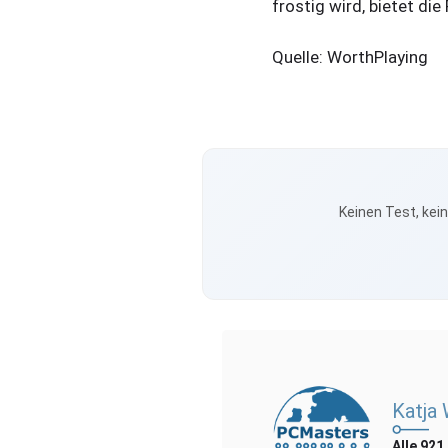
frostig wird, bietet die
Quelle: WorthPlaying
Keinen Test, kei
Katja
Alle 921