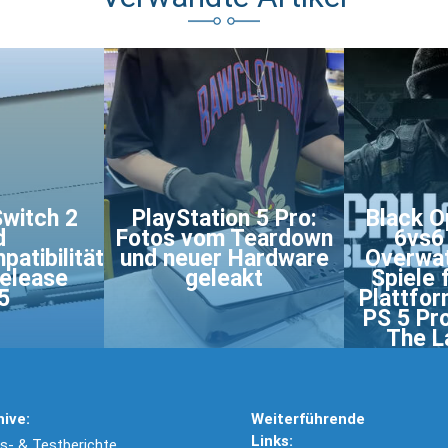
Switch 2
PlayStation 5 Pro:
Black O
d
Fotos vom Teardown
6vs6 
atibilität
und neuer Hardware
Overwat
Release
geleakt
Spiele 
5
Plattfor
PS 5 Pr
The L
hive:
Weiterführende
Links:
- & Testberichte