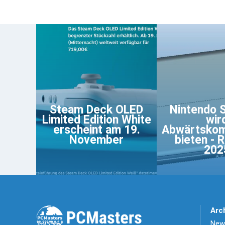
Steam Deck OLED
Nintendo 
Limited Edition White
wir
erscheint am 19.
Abwärtskomp
November
bieten - 
202
Arc
News