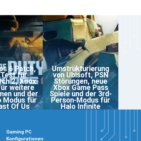
ps 6 Patch,
Umstrukturierung
Test für
von Ubisoft, PSN
ch 2, Xbox
Störungen, neue
für weitere
Xbox Game Pass
men und der
Spiele und der 3rd-
o Modus für
Person-Modus für
ast Of Us
Halo Infinite
Gaming PC
Konfigurationen: