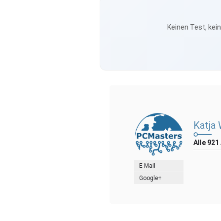
Keinen Test, kei
Katja
Alle 921
E-Mail
Google+