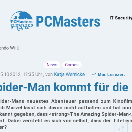
IT-Securit
endo Wii U
News
Games
5.10.2012, 12:35 Uhr
, von
Katja Wernicke
~1 Min. Lesezeit
ider-Man kommt für die 
pider-Mans neuestes Abenteuer passend zum Kinofilm 
 Marvel lässt sich davon nicht aufhalten und hat nun 
annt gegeben, dass <strong>The Amazing Spider-Man</
nt. Dabei versteht es sich von selbst, dass der Titel e
er?