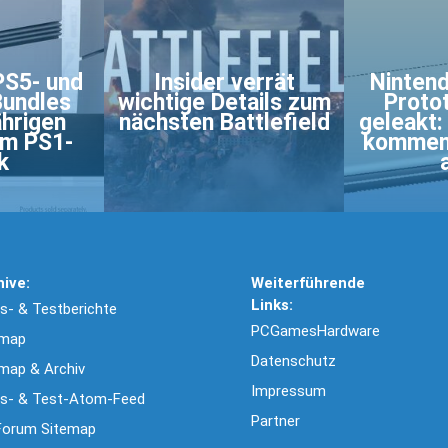
PS5- und
Insider verrät
Nintend
Bundles
wichtige Details zum
Protot
ährigen
nächsten Battlefield
geleakt:
im PS1-
kommen
k
hive:
Weiterführende
Links:
- & Testberichte
PCGamesHardware
emap
Datenschutz
map & Archiv
Impressum
s- & Test-Atom-Feed
Partner
Forum Sitemap