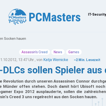
IT-Securit
den Socken hauen
Assassin's Creed
News
Games
1.10.2012, 13:47 Uhr
, von
Katja Wernicke
~2 Min. Lesezeit
-DLCs sollen Spieler au
e Revolution durch unseren Assassinen Connor durchge
ge Münder offen stehen. Doch damit hört Ubisoft noch 
gamer Expo 2012 ausplauderte, sollen die zahlreiche
sin‘s Creed 3 uns regelrecht aus den Socken hauen.