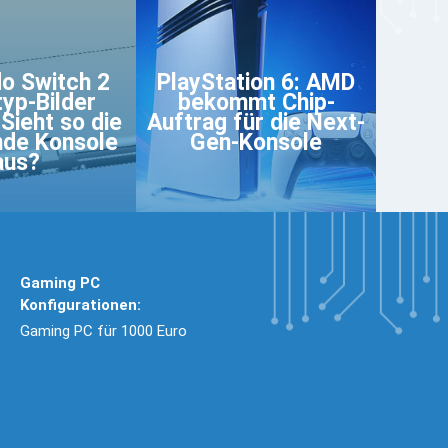
o Switch 2
PlayStation 6: AMD
yp-Bilder
bekommt Chip-
 Sieht so die
Auftrag für die Next-
de Konsole
Gen-Konsole
aus?
Gaming PC
Konfigurationen:
Gaming PC für 1000 Euro