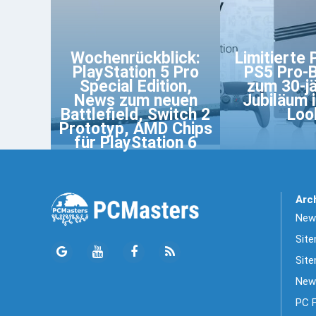
Wochenrückblick:
Limitierte 
PlayStation 5 Pro
PS5 Pro-
Special Edition,
zum 30-j
News zum neuen
Jubiläum 
Battlefield, Switch 2
Loo
Prototyp, AMD Chips
für PlayStation 6
Arc
News
Sit
Site
New
PC 