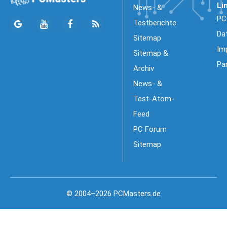
Li
News- &
PC
Testberichte
Da
Sitemap
Im
Sitemap &
Pa
Archiv
News- &
Test-Atom-
Feed
PC Forum
Sitemap
© 2004–2026 PCMasters.de