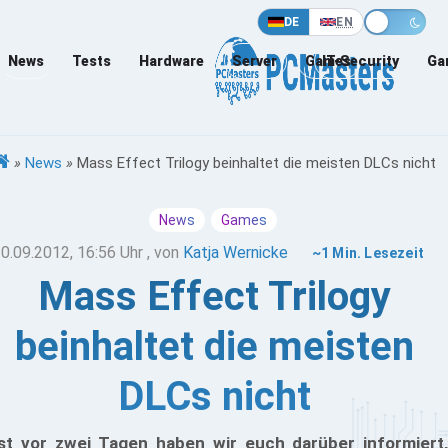
DE
EN
News
Tests
Hardware
Server
Games
IT-Security
Ga
»
News
»
Mass Effect Trilogy beinhaltet die meisten DLCs nicht
News
Games
0.09.2012, 16:56 Uhr
, von
Katja Wernicke
~1 Min. Lesezeit
Mass Effect Trilogy
beinhaltet die meisten
DLCs nicht
st vor zwei Tagen haben wir euch darüber informiert,