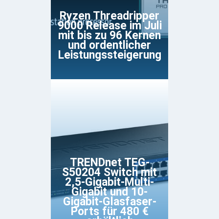
Ryzen Threadripper
9000 Release im Juli
mit bis zu 96 Kernen
und ordentlicher
Leistungssteigerung
TRENDnet TEG-
S50204 Switch mit
2,5-Gigabit-Multi-
Gigabit und 10-
Gigabit-Glasfaser-
Ports für 480 €