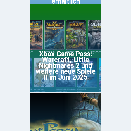
erhältlich
Xbox Game Pass:
Warcraft, Little
Nightmares 2 und
weitere neue Spiele
II im Juni 2025