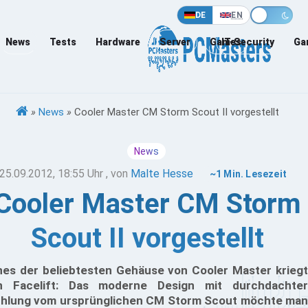
DE
EN
News
Tests
Hardware
Server
Games
IT-Security
Ga
»
News
»
Cooler Master CM Storm Scout II vorgestellt
News
25.09.2012, 18:55 Uhr
, von
Malte Hesse
~1 Min. Lesezeit
Cooler Master CM Storm
Scout II vorgestellt
nes der beliebtesten Gehäuse von Cooler Master kriegt
n Facelift: Das moderne Design mit durchdachter
hlung vom ursprünglichen CM Storm Scout möchte man