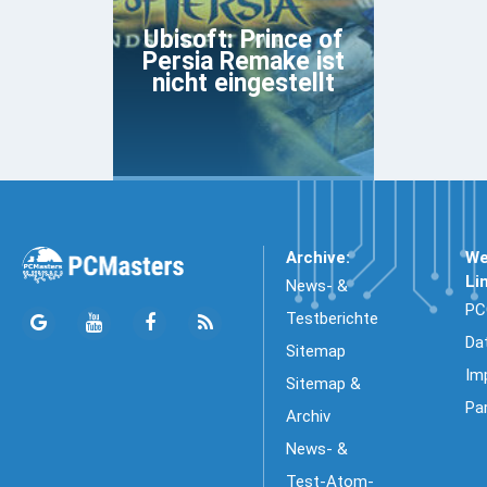
Ubisoft: Prince of
Persia Remake ist
nicht eingestellt
Archive:
We
Li
News- &
PC
Testberichte
Da
Sitemap
Im
Sitemap &
Pa
Archiv
News- &
Test-Atom-