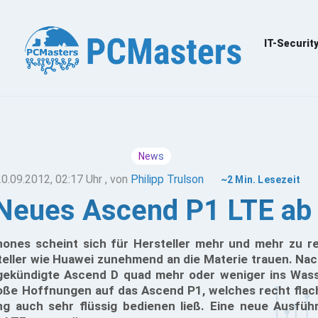
IT-Securit
News
20.09.2012, 02:17 Uhr
, von
Philipp Trulson
~2 Min. Lesezeit
Neues Ascend P1 LTE ab
ones scheint sich für Hersteller mehr und mehr zu re
teller wie Huawei zunehmend an die Materie trauen. Na
ekündigte Ascend D quad mehr oder weniger ins Wasse
oße Hoffnungen auf das Ascend P1, welches recht flach
ng auch sehr flüssig bedienen ließ. Eine neue Ausfüh