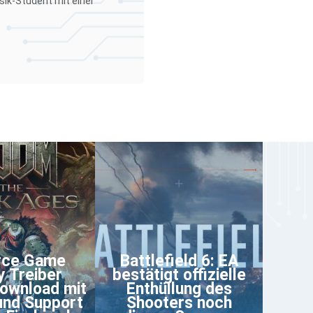
sik-Student mit einer
rce Game
Battlefield 6: EA
 Treiber
bestätigt offizielle
ownload mit
Enthüllung des
und Support
Shooters noch