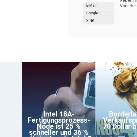
Neben me
E-Mail
Vorliebe
Google+
XING
Intel 18A-
Borderla
Fertigungsprozess-
Verkaufsp
Node ist 25 %
70 Dollar b
schneller und 36 %