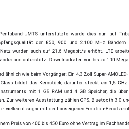
entaband-UMTS unterstützte wurde dies nun auf Triba
pfangsqualität der 850, 900 und 2.100 MHz Bändern z
etz wurden auch auf 21,6 Megabit/s erhöht. LTE arbeitet
änder und unterstützt Downloadraten von bis zu 100 Megab
ind ähnlich wie beim Vorgänger: Ein 4,3 Zoll Super-AMOLED-
 Glass bildet das Kernstück, darunter steckt ein 1,5 GHz 
Instruments mit 1 GB RAM und 4 GB Speicher, die über
n. Zur weiteren Ausstattung zählen GPS, Bluetooth 3.0 un
 - vielleicht sogar mit der hauseigenen Emotion-Benutzero
inem Preis von 400 bis 450 Euro ohne Vertrag im Fachhandel 