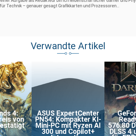
iner Aufgabe als Redakteur bin ich leidenschaftlicher Gamer und Phy
 für Technik – genauer gesagt Grafikkarten und Prozessoren...
Verwandte Artikel
nds 4:
ASUS ExpertCenter
GeFo
reis von
PN54: Kompakter KI-
Ready
estätigt
Mini-PC mit Ryzen AI
576.80 D
300 und Copilot+
DLSS 4 