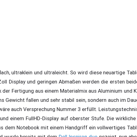
lach, ultraklein und ultraleicht. So wird diese neuartige T
Zoll Display und geringen Abmaßen werden die ersten bei
nk der Fertigung aus einem Materialmix aus Aluminium und K
ns Gewicht fallen und sehr stabil sein, sondern auch im Da
t wäre auch Versprechung Nummer 3 erfüllt. Leistungstechn
und einem FullHD-Display auf oberster Stufe. Die wirkliche
aus dem Notebook mit einem Handgriff ein vollwertiges Tabl
 und wurde bereits mit dem
Dell Inspiron duo
gezeigt, nun ab