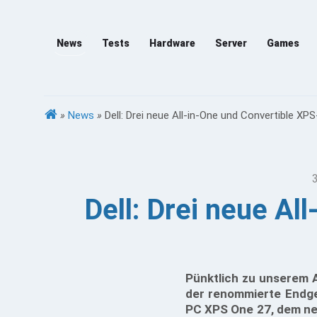
News
Tests
Hardware
Server
Games
»
News
»
Dell: Drei neue All-in-One und Convertible XP
Dell: Drei neue Al
Pünktlich zu unserem Au
der renommierte Endger
PC XPS One 27, dem ne