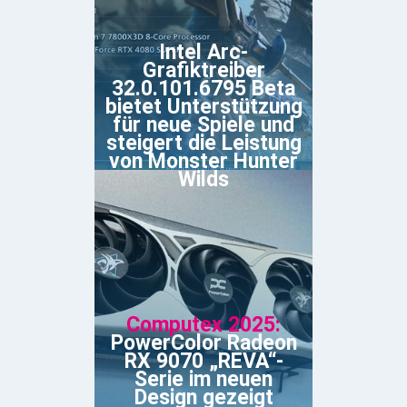
Intel Arc-
Grafiktreiber
32.0.101.6795 Beta
bietet Unterstützung
für neue Spiele und
steigert die Leistung
von Monster Hunter
Wilds
Computex 2025:
PowerColor Radeon
RX 9070 „REVA“-
Serie im neuen
Design gezeigt