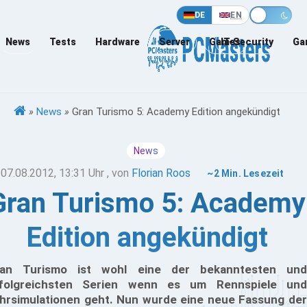
DE
EN
News
Tests
Hardware
Server
Games
IT-Security
Ga
»
News
»
Gran Turismo 5: Academy Edition angekündigt
News
07.08.2012, 13:31 Uhr
, von
Florian Roos
~2 Min. Lesezeit
Gran Turismo 5: Academy
Edition angekündigt
an Turismo ist wohl eine der bekanntesten und
folgreichsten Serien wenn es um Rennspiele und
hrsimulationen geht. Nun wurde eine neue Fassung der