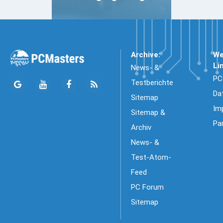
Archive:
We
Li
News- &
PC
Testberichte
Da
Sitemap
Im
Sitemap &
Pa
Archiv
News- &
Test-Atom-
Feed
PC Forum
Sitemap