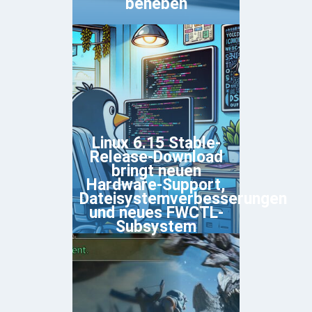
beheben
Linux 6.15 Stable-
Release-Download
bringt neuen
Hardware-Support,
Dateisystemverbesserungen
und neues FWCTL-
Subsystem